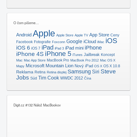
O čom píšeme…
Apple
Android
App Store
Ceny
Apple Store
Apple TV
iOS
Google
iCloud
Facebook
Fotografie
Foxconn
iMac
iPad
iOS 6
iPhone
iPad mini
iOS 7
iPad 3
iPhone 5
iPhone 4S
Jailbreak
Koncept
iTunes
MacBook Pro
Mac
Mac App Store
MacBook Pro 2012
Mac OS X
Microsoft
Mountain Lion
Nový iPad
OS X 10.8
Mapy
OS X
Samsung
Steve
Siri
Reklama
Retina
Retina displej
Jobs
Tim Cook
Súd
WWDC 2012
Čína
Digit.cz #132 Nálož MacBookov