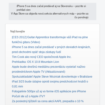
iPhone 5 sa dnes začal predávať aj na Slovensku – pozrite si
prehľad cien
V App Store sa objavila nová sekcia alternatívnych máp – pozrite sa
čo ponúkajú
Najčítanejšie
[CES 2012] Guitar Apprentice transformuje váš iPad na plne
funkčnú gitaru (Video)
iPhone 5 sa dnes začal predávať v prvých deviatich krajinách,
pred obchodmi opäť stoja zástupy ľudí
Tim Cook ako nový CEO spoločnosti Apple Inc.
Prehliadka: OS X 10.8 Mountain Lion
Apple bude dnešnú mediálnu prezentáciu vysielať naživo
prostredníctvom Apple TV (Aktualizované)
Spoluzakladateľ Apple Steve Wozniak dovolenkuje v Bratislave
iPad 3/2S bude údajne oproti svojmu predchodcovi hrubší o
0,81 mm
Fotogalérie 500px už aj vo forme iOS aplikácie pre iPhone
Počuli ste už o Apple iTV?
Za posledný týždeň sa cena akcií AAPL prepadla o 10 %