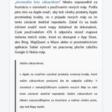
„
otvoreného listu zákaznikom
“ hlboko ospravedlnil za
frustráciu v súvislosti s používaním nových máp. Podľa
jeho slov sa Apple snaží, aby boli všetky produkty Apple
prvotriednej kvality, no v prípade nových máp sa im
tento záväzok dodržať nepodarilo. Zatiaľ čo sa budú
inžinieri snažiť nové mapy dotiahnuť do dokonalosti,
Cook používateľom iOS 6 odporúča skúsiť mapové
riešenia tretích strán, ktoré sú dostupné v App Store,
ako Bing, MapQuest a Waze alebo si prostredníctvom
aplikácie Safari vytvoriť na pracovnej ploche záložku
Google či Nokia máp.
Našim zákazníkom,
v Apple sa snažíme vytvárať produkty svetovej kvality, ktoré
našim zákazníkom poskytnú iba tie najlepšie zážitky. V
súvislosti s minulotýždňovým vydaním nových Máp sa nám
tento záväzok dodržať nepodarilo. Našim zákazníkom sa
hlboko ospravedlňujeme za frustráciu a robíme všetko preto,
aby boli Mapy lepšie.