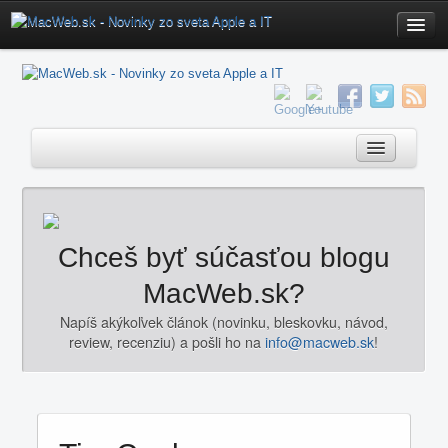
Home
Fórum
Poradňa
Poradňa
Mac OS X Aplikácie
Klávesové Skratky
Novinky
Chceš byť súčasťou blogu
Servis
iOS
MacWeb.sk?
iOS Download
OS X
Napíš akýkoľvek článok (novinku, bleskovku, návod,
Redakcia
review, recenziu) a pošli ho na
info@macweb.sk
!
Mac
Kontakt
Aktualizácie
Hardware
Software