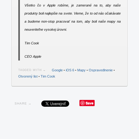
Všetko čo v Apple robíme, je zamerané na to, aby naše
produkty boli najlepšie na svete. Vieme, že to od nás očakávate
a budeme non-stop pracovať na tom, aby boli naše mapy na
neuveriteľne vysokej úrovni.
Tim Cook
CEO Apple
Google
•
iOS 6
•
Mapy
•
Ospravedlnenie
•
TAGGED WITH →
Otvorený list
•
Tim Cook
Save
SHARE →