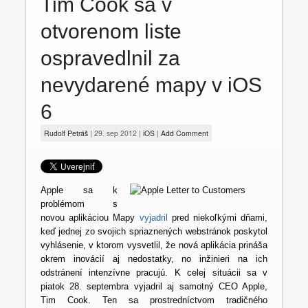
Tim Cook sa v
Jailbreak
otvorenom liste
Fámy
ospravedlnil za
nevydarené mapy v iOS
6
Rudolf Petráš
|
29. sep 2012
|
iOS
|
Add Comment
Apple sa k
problémom s
novou aplikáciou Mapy
vyjadril
pred niekoľkými dňami,
keď jednej zo svojich spriaznených webstránok poskytol
vyhlásenie, v ktorom vysvetlil, že nová aplikácia prináša
okrem inovácií aj nedostatky, no inžinieri na ich
odstránení intenzívne pracujú. K celej situácii sa v
piatok 28. septembra vyjadril aj samotný CEO Apple,
Tim Cook. Ten sa prostredníctvom tradičného