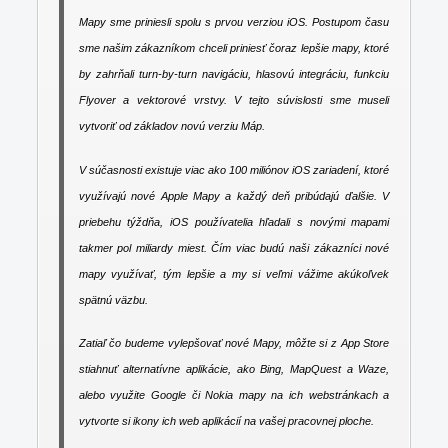
Mapy sme priniesli spolu s prvou verziou iOS. Postupom času
sme našim zákazníkom chceli priniesť čoraz lepšie mapy, ktoré
by zahrňali turn-by-turn navigáciu, hlasovú integráciu, funkciu
Flyover a vektorové vrstvy. V tejto súvislosti sme museli
vytvoriť od základov novú verziu Máp.
V súčasnosti existuje viac ako 100 miliónov iOS zariadení, ktoré
využívajú nové Apple Mapy a každý deň pribúdajú ďalšie. V
priebehu týždňa, iOS používatelia hľadali s novými mapami
takmer pol miliardy miest. Čím viac budú naši zákazníci nové
mapy využívať, tým lepšie a my si veľmi vážime akúkoľvek
spätnú väzbu.
Zatiaľ čo budeme vylepšovať nové Mapy, môžte si z App Store
stiahnuť alternatívne aplikácie, ako Bing, MapQuest a Waze,
alebo využite Google či Nokia mapy na ich webstránkach a
vytvorte si ikony ich web aplikácií na vašej pracovnej ploche.