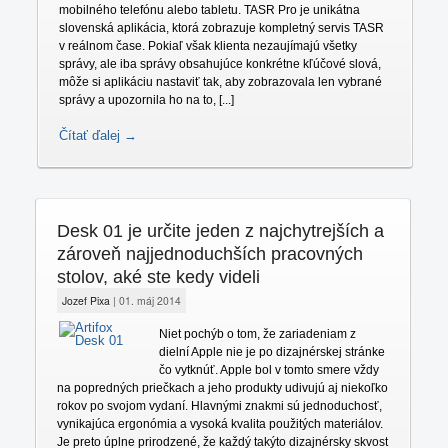
mobilného telefónu alebo tabletu. TASR Pro je unikátna
slovenská aplikácia, ktorá zobrazuje kompletný servis TASR
v reálnom čase. Pokiaľ však klienta nezaujímajú všetky
správy, ale iba správy obsahujúce konkrétne kľúčové slová,
môže si aplikáciu nastaviť tak, aby zobrazovala len vybrané
správy a upozornila ho na to, [...]
Čítať ďalej →
Desk 01 je určite jeden z najchytrejších a
zároveň najjednoduchších pracovných
stolov, aké ste kedy videli
Jozef Pixa
|
01. máj 2014
Niet pochýb o tom, že zariadeniam z
dielní Apple nie je po dizajnérskej stránke
čo vytknúť. Apple bol v tomto smere vždy
na popredných priečkach a jeho produkty udivujú aj niekoľko
rokov po svojom vydaní. Hlavnými znakmi sú jednoduchosť,
vynikajúca ergonómia a vysoká kvalita použitých materiálov.
Je preto úplne prirodzené, že každý takýto dizajnérsky skvost