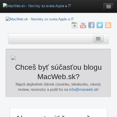
Home
Fórum
Poradňa
Poradňa
Mac OS X Aplikácie
Klávesové Skratky
Novinky
Chceš byť súčasťou blogu
Servis
iOS
MacWeb.sk?
iOS Download
OS X
Napíš akýkoľvek článok (novinku, bleskovku, návod,
Redakcia
review, recenziu) a pošli ho na
info@macweb.sk
!
Mac
Kontakt
Aktualizácie
Hardware
Software