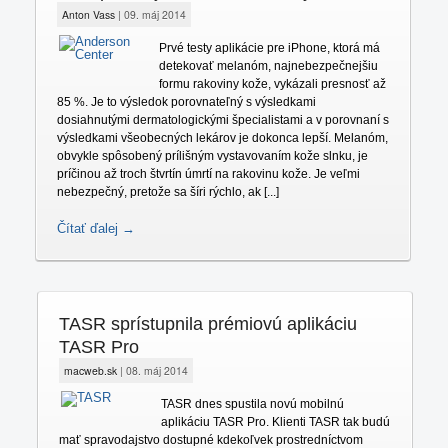
Anton Vass
|
09. máj 2014
Prvé testy aplikácie pre iPhone, ktorá má
detekovať melanóm, najnebezpečnejšiu
formu rakoviny kože, vykázali presnosť až
85 %. Je to výsledok porovnateľný s výsledkami
dosiahnutými dermatologickými špecialistami a v porovnaní s
výsledkami všeobecných lekárov je dokonca lepší. Melanóm,
obvykle spôsobený prílišným vystavovaním kože slnku, je
príčinou až troch štvrtín úmrtí na rakovinu kože. Je veľmi
nebezpečný, pretože sa šíri rýchlo, ak [...]
Čítať ďalej →
TASR sprístupnila prémiovú aplikáciu
TASR Pro
macweb.sk
|
08. máj 2014
TASR dnes spustila novú mobilnú
aplikáciu TASR Pro. Klienti TASR tak budú
mať spravodajstvo dostupné kdekoľvek prostredníctvom