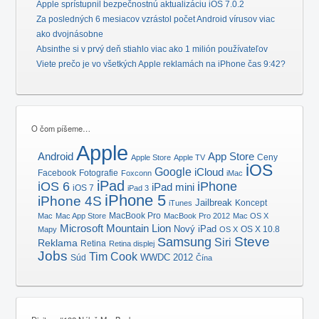
Apple sprístupnil bezpečnostnú aktualizáciu iOS 7.0.2
Za posledných 6 mesiacov vzrástol počet Android vírusov viac
ako dvojnásobne
Absinthe si v prvý deň stiahlo viac ako 1 milión používateľov
Viete prečo je vo všetkých Apple reklamách na iPhone čas 9:42?
O čom píšeme…
Apple
Android
App Store
Ceny
Apple Store
Apple TV
iOS
Google
iCloud
Facebook
Fotografie
Foxconn
iMac
iPad
iOS 6
iPhone
iPad mini
iOS 7
iPad 3
iPhone 5
iPhone 4S
Jailbreak
Koncept
iTunes
MacBook Pro
Mac
Mac App Store
MacBook Pro 2012
Mac OS X
Microsoft
Mountain Lion
Nový iPad
OS X 10.8
Mapy
OS X
Samsung
Steve
Siri
Reklama
Retina
Retina displej
Jobs
Tim Cook
Súd
WWDC 2012
Čína