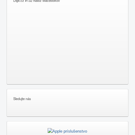
Digit.cz #132 Nálož MacBookov
Sledujte nás