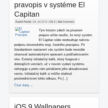
pravopis v systéme El
Capitan
Rudolf Petráš
|
09. okt 2015
|
OS X
|
Add Comment
Tým ktorým záleží na písanom
prejave určite neušlo, že nový systém
El Capitan stále neobsahuje natívnu
podporu slovenského resp. českého pravopisu. Pri
štandardnom nastavení vás systém bude neustále
otravovať automatickými opravami a podčiarkovaním
slov. Externý inštalačný balík, ktorý fungoval v
doterajších verziách, už v novom vydaní systému
nefunguje a preto vám prinášame jeho aktualizovanú
verziu. Inštalačný balík si môžte stiahnuť
prostredníctvom tohto odkazu. Po [...]
Čítať ďalej →
iOS 9 Wallpapers