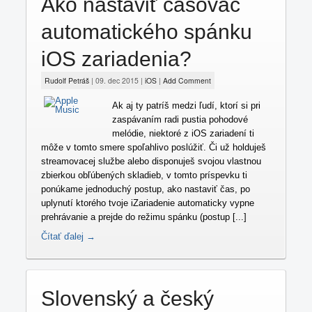
Ako nastaviť časovač
Jailbreak
automatického spánku
Fámy
iOS zariadenia?
Rudolf Petráš
|
09. dec 2015
|
iOS
|
Add Comment
Ak aj ty patríš medzi ľudí, ktorí si pri
zaspávaním radi pustia pohodové
melódie, niektoré z iOS zariadení ti
môže v tomto smere spoľahlivo poslúžiť. Či už holduješ
streamovacej službe alebo disponuješ svojou vlastnou
zbierkou obľúbených skladieb, v tomto príspevku ti
ponúkame jednoduchý postup, ako nastaviť čas, po
uplynutí ktorého tvoje iZariadenie automaticky vypne
prehrávanie a prejde do režimu spánku (postup [...]
Čítať ďalej →
Slovenský a český