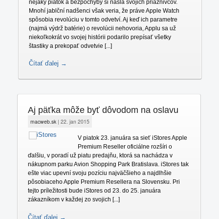
nejaký piatok a bezpochyby si našla svojich priaznivcov.
Mnohí jablční nadšenci však veria, že práve Apple Watch
spôsobia revolúciu v tomto odvetví. Aj keď ich parametre
(najmä výdrž batérie) o revolúcii nehovoria, Applu sa už
niekoľkokrát vo svojej histórii podarilo prepísať všetky
štastiky a prekopať odvetvie [...]
Čítať ďalej →
Aj päťka môže byť dôvodom na oslavu
macweb.sk
|
22. jan 2015
V piatok 23. januára sa sieť iStores Apple
Premium Reseller oficiálne rozšíri o
ďalšiu, v poradí už piatu predajňu, ktorá sa nachádza v
nákupnom parku Avion Shopping Park Bratislava. iStores tak
ešte viac upevní svoju pozíciu najväčšieho a najdlhšie
pôsobiaceho Apple Premium Resellera na Slovensku. Pri
tejto príležitosti bude iStores od 23. do 25. januára
zákazníkom v každej zo svojich [...]
Čítať ďalej →