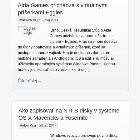
Alda Games prichádza s virtuálnymi
príšerkami Eggies
macweb.sk
|
19. aug 2014
[Brno, Česká Republika] Štúdio Alda
Games prichádza v poradí už s tretím
titulom – Eggies. Hráč sa v ňom dostáva
do úlohy opatrovateľa virtuálnych príšeriek, ktoré sa
postupne liahnu z vajíčok. Hra je dostupná zdarma pre
mobilné zariadenia s Androidom, iOS a užiť si ju môžu aj
užívatelia operačných systémov Windows Phone. Úlohou
hráčov je postarať sa o vajíčko, ktoré si [...]
Čítať ďalej →
Ako zapisovať na NTFS disky v systéme
OS X Mavericks a Yosemite
Anton Vass
|
28. júl 2014
Windows využíva pre svoje pevné disky