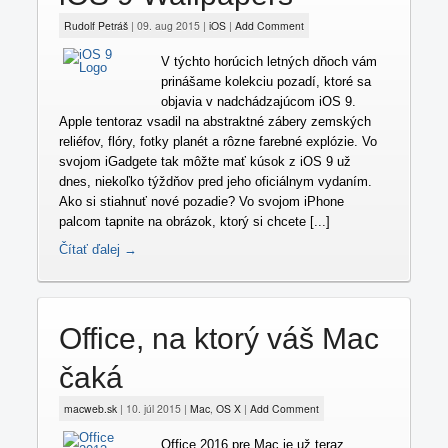
Rudolf Petráš
|
09. aug 2015
|
iOS
|
Add Comment
V týchto horúcich letných dňoch vám
prinášame kolekciu pozadí, ktoré sa
objavia v nadchádzajúcom iOS 9.
Apple tentoraz vsadil na abstraktné zábery zemských
reliéfov, flóry, fotky planét a rôzne farebné explózie. Vo
svojom iGadgete tak môžte mať kúsok z iOS 9 už
dnes, niekoľko týždňov pred jeho oficiálnym vydaním.
Ako si stiahnuť nové pozadie? Vo svojom iPhone
palcom tapnite na obrázok, ktorý si chcete [...]
Čítať ďalej →
Office, na ktorý váš Mac
čaká
macweb.sk
|
10. júl 2015
|
Mac
,
OS X
|
Add Comment
Office 2016 pre Mac je už teraz