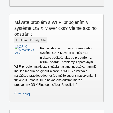
Mávate problém s Wi-Fi pripojením v
systéme OS X Mavericks? Vieme ako ho
odstrániť
Jozef Pixa
|
25. máj 2014
Po nainštalovaní nového operačného
systému OS X Mavericks môžu mať
niektoré počítače Mac po prebudení z
režimu spánku, problémy s opätovným
Wi-Fi pripojením. Ak táto situácia nastane, neostáva nám nič
iné, len manuálne vypnúť a zapnúť Wi-Fi. Za všetko s
najväčšou pravdepodobnosťou môže súbor s nastaveniami
funkcie Bluetooth. Tu je návod ako odstránime zle
predvolený OS X Bluetooth súbor: Spustite [...]
Čítať ďalej →