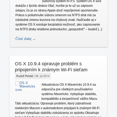
súborový systém NTFS. Systém OS X síce
dokáže z týchto diskov čítať, horšie je to už so zápisom
údajov, čo je zo strany Apple dosť nepríjemné opomenutie.
Pokus o potiahnutie súboru smerom na NTFS disk má za
následok zmenu kurzora na chybový znak. Našťastie aj v
systéme OS X existuje bezplatná možnosť, ako zapisovanie
na NTFS disky relatívne jednoducho „spojazdniť“ – budeš [...]
Čítať ďalej →
OS X 10.9.4 opravuje problém s
pripojením k známym Wi-Fi sieťam
Rudolf Petráš
|
08. júl 2014
Aktualizácia OS X Mavericks 10.9.4 sa
odporúča pre všetkých používateľov
systému Mavericks. Vylepšuje stabilitu,
kompatiblitu a bezpečnosť vášho Macu.
Táto aktualizácia: Opravuje problém, ktorý zabraňoval
niektorým Macom v automatickom pripájaní k známym Wi-Fi
sieťam Vylepšuje stabilitu zobúdzania zo spánku Obsahuje