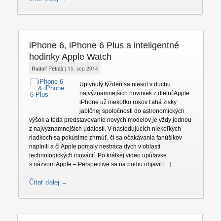
iPhone 6, iPhone 6 Plus a inteligentné
hodinky Apple Watch
Rudolf Petráš
|
15. sep 2014
Uplynulý týždeň sa niesol v duchu
najvýznamnejších noviniek z dielní Apple.
iPhone už niekoľko rokov ťahá zisky
jablčnej spoločnosti do astronomických
výšok a teda predstavovanie nových modelov je vždy jednou
z najvýznamnejších udalostí. V nasledujúcich niekoľkých
riadkoch sa pokúsime zhrnúť, či sa očakávania fanúšikov
naplnili a či Apple pomaly nestráca dych v oblasti
technologických inovácií. Po krátkej video upútavke
s názvom Apple – Perspective sa na podiu objavil [...]
Čítať ďalej →