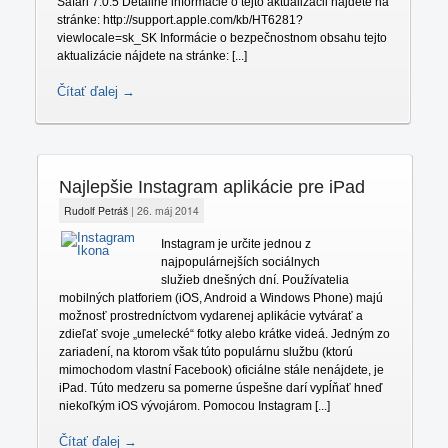
Safari 7.0.5 Detailné informácie o tejto aktualizácii nájdete na
stránke: http://support.apple.com/kb/HT6281?
viewlocale=sk_SK Informácie o bezpečnostnom obsahu tejto
aktualizácie nájdete na stránke: [...]
Čítať ďalej →
Najlepšie Instagram aplikácie pre iPad
Rudolf Petráš
|
26. máj 2014
Instagram je určite jednou z
najpopulárnejších sociálnych
služieb dnešných dní. Používatelia
mobilných platforiem (iOS, Android a Windows Phone) majú
možnosť prostredníctvom vydarenej aplikácie vytvárať a
zdieľať svoje „umelecké“ fotky alebo krátke videá. Jedným zo
zariadení, na ktorom však túto populárnu službu (ktorú
mimochodom vlastní Facebook) oficiálne stále nenájdete, je
iPad. Túto medzeru sa pomerne úspešne darí vypĺňať hneď
niekoľkým iOS vývojárom. Pomocou Instagram [...]
Čítať ďalej →