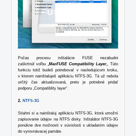
Počas procesu inštalácie FUSE nezabudni
zaškrtnúť voľbu „
MacFUSE Compatibility Layer
„. Túto
funkciu totiž budeš potrebovať v nasledujúcom kroku,
v ktorom nainštaluješ aplikáciu NTFS-3G. Tá už nebola
určitý čas aktualizovaná, preto je potrebné pridať
podporu „Compatiblity layer“.
2.
NTFS-3G
Stiahni si a nainštaluj aplikáciu NTFS-3G, ktorá umožní
zapisovanie údajov na NTFS disky. Inštalátor NTFS-3G
ponúkne dve možnosti v súvislosti s ukladaním údajov
do vyrovnávacej pamäte.