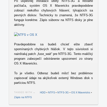
Po úspešnej inštalácii utility NTFS-3G a reštarte
počítača, systém OS X Mavericks pravdepodobne
zobrazí niekoľko chybových hlásení, týkajúcich sa
pevných diskov. Technicky to znamená, že NTFS-3G
funguje korektne. Zápis súborov na NTFS disky je plne
aktívny.
Pravdepodobne sa budeš chcieť ešte zbaviť
spomínaných chybivých hlášok. V tejto súvislosti si
nainštaluj patch „fuse_wait“ pre NTFS-3G. Tento maličký
program zabezpečí odstránenie upozornení zo strany
OS X Mavericks.
To je všetko. Odteraz budeš môcť bez problémov
zapisovať údaje na akýkoľvek externý Windows disk s
partíciou NTFS.
HDD
•
NTFS
•
NTFS-3G
•
OS X Mavericks
•
TAGGED WITH →
Zápis na NTFS