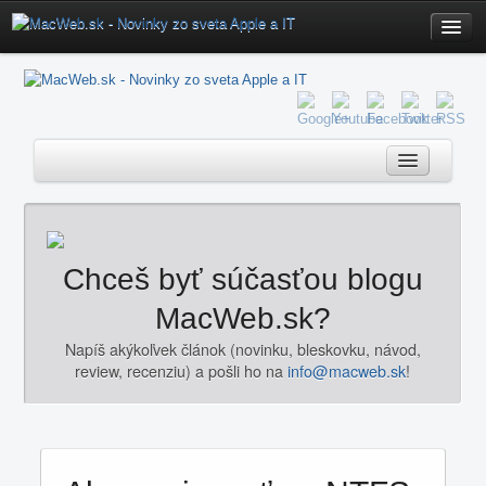
Home
Fórum
Poradňa
Servis
iOS Download
Redakcia
Novinky
Chceš byť súčasťou blogu
Kontakt
iOS
MacWeb.sk?
OS X
Napíš akýkoľvek článok (novinku, bleskovku, návod,
review, recenziu) a pošli ho na
info@macweb.sk
!
Mac
Aktualizácie
Hardware
Software