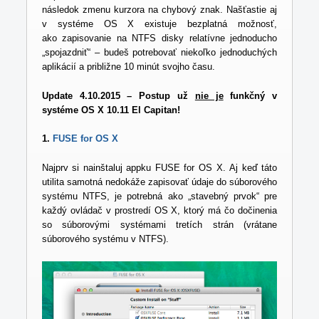
následok zmenu kurzora na chybový znak. Našťastie aj
v systéme OS X existuje bezplatná možnosť,
ako zapisovanie na NTFS disky relatívne jednoducho
„spojazdniť“ – budeš potrebovať niekoľko jednoduchých
aplikácií a približne 10 minút svojho času.
Update 4.10.2015 – Postup už
nie je
funkčný v
systéme OS X 10.11 El Capitan!
1.
FUSE for OS X
Najprv si nainštaluj appku FUSE for OS X. Aj keď táto
utilita samotná nedokáže zapisovať údaje do súborového
systému NTFS, je potrebná ako „stavebný prvok“ pre
každý ovládač v prostredí OS X, ktorý má čo dočinenia
so súborovými systémami tretích strán (vrátane
súborového systému v NTFS).