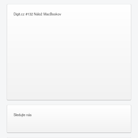
Digit.cz #132 Nálož MacBookov
Sledujte nás