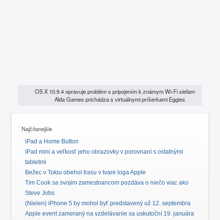
OS X 10.9.4 opravuje problém s pripojením k známym Wi-Fi sieťam
Alda Games prichádza s virtuálnymi príšerkami Eggies
Najčítanejšie
iPad a Home Button
iPad mini a veľkosť jeho obrazovky v porovnaní s ostatnými
tabletmi
Bežec v Tokiu obehol trasu v tvare loga Apple
Tim Cook sa svojim zamestnancom pozdáva o niečo viac ako
Steve Jobs
(Nielen) iPhone 5 by mohol byť predstavený už 12. septembra
Apple event zameraný na vzdelávanie sa uskutoční 19. januára