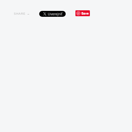
Save
SHARE →