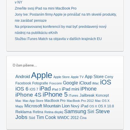
v NY
Zmeňte svoj iPad na mini MacBook Pro
Jony Ive: Poslaním firmy Apple je prinášať na trh skvelé produkty,
nie zarábať peniaze
Na pripravovanej konferencií by mal byť predstavený nový
nástroj na publikáciu eKníh
Služba iTunes Match sa objavila v ďalších krajinách EU
O čom píšeme…
Apple
Android
App Store
Ceny
Apple Store
Apple TV
iOS
Google
iCloud
Facebook
Fotografie
Foxconn
iMac
iPad
iOS 6
iPhone
iPad mini
iOS 7
iPad 3
iPhone 5
iPhone 4S
Jailbreak
Koncept
iTunes
MacBook Pro
Mac
Mac App Store
MacBook Pro 2012
Mac OS X
Microsoft
Mountain Lion
Nový iPad
OS X 10.8
Mapy
OS X
Samsung
Steve
Siri
Reklama
Retina
Retina displej
Jobs
Tim Cook
Súd
WWDC 2012
Čína