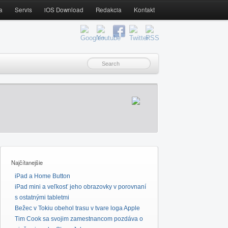
a
Servis
iOS Download
Redakcia
Kontakt
Najčítanejšie
iPad a Home Button
iPad mini a veľkosť jeho obrazovky v porovnaní
s ostatnými tabletmi
Bežec v Tokiu obehol trasu v tvare loga Apple
Tim Cook sa svojim zamestnancom pozdáva o