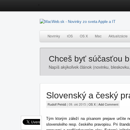
Novinky
iOS
OS X
Mac
Aktualizácie
Chceš byť súčasťou 
Napíš akýkoľvek článok (novinku, bleskovku,
Slovenský a český pr
Rudolf Petráš
|
09. okt 2015
|
OS X
|
Add Comment
Tým ktorým záleží na písanom prejave určite n
slovenského resp. českého pravopisu. Pri štan