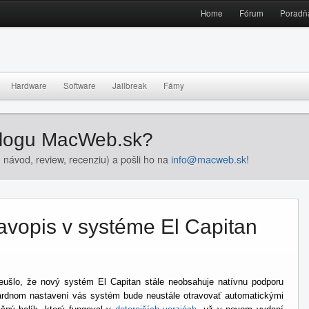
Home
Fórum
Poradň
Hardware
Software
Jailbreak
Fámy
blogu MacWeb.sk?
 návod, review, recenziu) a pošli ho na
info@macweb.sk
!
avopis v systéme El Capitan
eušlo, že nový systém El Capitan stále neobsahuje natívnu podporu
dardnom nastavení vás systém bude neustále otravovať automatickými