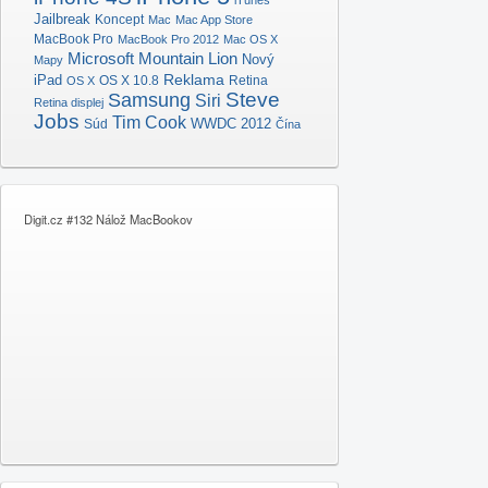
Jailbreak
Koncept
Mac
Mac App Store
MacBook Pro
MacBook Pro 2012
Mac OS X
Microsoft
Mountain Lion
Nový
Mapy
Reklama
iPad
OS X 10.8
Retina
OS X
Samsung
Steve
Siri
Retina displej
Jobs
Tim Cook
Súd
WWDC 2012
Čína
Digit.cz #132 Nálož MacBookov