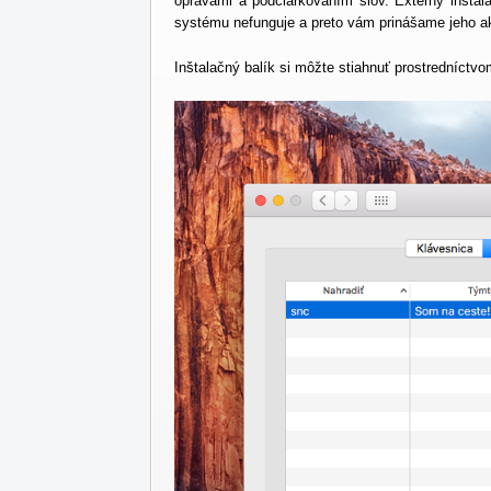
opravami a podčiarkovaním slov. Externý inštal
systému nefunguje a preto vám prinášame jeho ak
Inštalačný balík si môžte stiahnuť prostredníctv