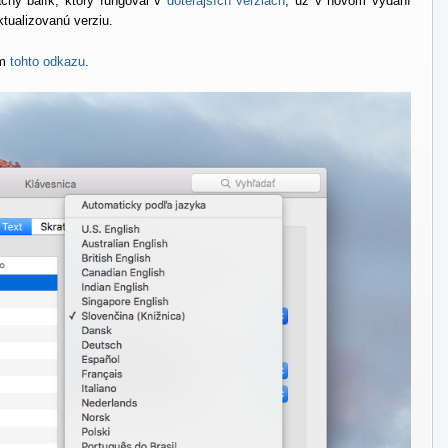
ačný balík, ktorý fungoval v
doterajších verziách
, už v novom vydaní
tualizovanú verziu.
om
tohto odkazu
.