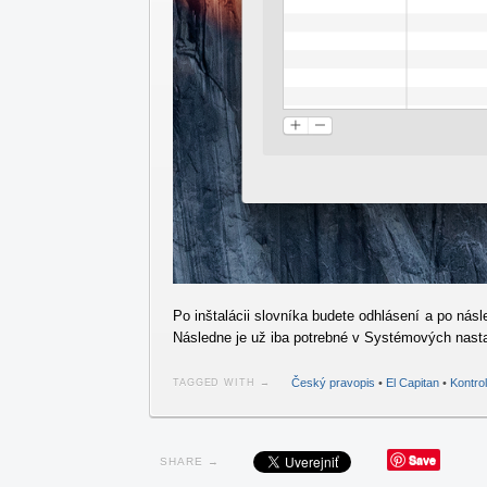
Po inštalácii slovníka budete odhlásení a po ná
Následne je už iba potrebné v Systémových nasta
Český pravopis
•
El Capitan
•
Kontro
TAGGED WITH →
Save
SHARE →