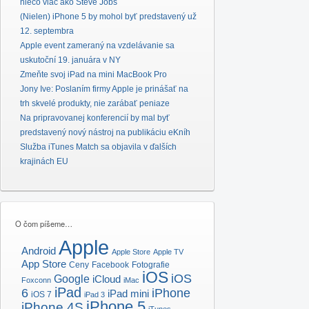
niečo viac ako Steve Jobs
(Nielen) iPhone 5 by mohol byť predstavený už
12. septembra
Apple event zameraný na vzdelávanie sa
uskutoční 19. januára v NY
Zmeňte svoj iPad na mini MacBook Pro
Jony Ive: Poslaním firmy Apple je prinášať na
trh skvelé produkty, nie zarábať peniaze
Na pripravovanej konferencií by mal byť
predstavený nový nástroj na publikáciu eKníh
Služba iTunes Match sa objavila v ďalších
krajinách EU
O čom píšeme…
Apple
Android
Apple Store
Apple TV
App Store
Ceny
Facebook
Fotografie
iOS
iOS
Google
iCloud
Foxconn
iMac
iPad
6
iPhone
iPad mini
iOS 7
iPad 3
iPhone 5
iPhone 4S
iTunes