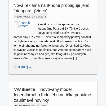
Nová reklama na iPhone propaguje jeho
fotoaparát (Video)
Rudolf Petráš
|
28. apr 2013
Pamätníci si určite spomínajú na
legendárny Polaroid SX-70, ktorý počas
uplynulého tyždňa oslávil svoje 41.
narodeniny. Už v roku 1972 tento kompaktný prístroj dokázal
zachytené scény v priebehu niekoľkých sekúnd zobraziť vo
forme plnohodnotnej farebnej fotografie. Dnes, keď už všetci
vo svojich vreckách nosíme super-výkonné fotoaparáty, nikto
sa príliš nezamýšľa nad tým, ako fotografia v posledných
desaťročiach zmenila spôsob, akým vnímame [...]
Čítať ďalej →
VW iBeetle – inovovaný model
legendárneho ľudového autíčka ponúkne
zaujímavé novinky
Rudolf Petráš
|
22. apr 2013