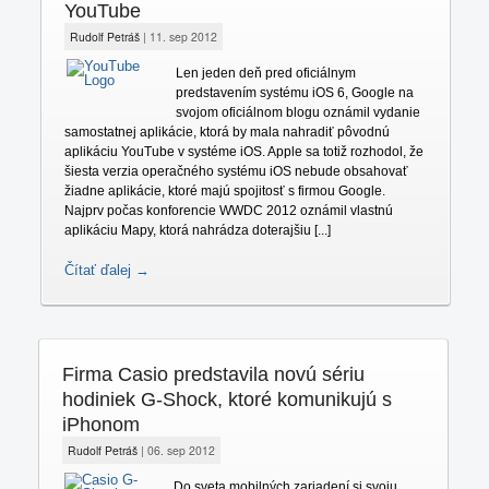
YouTube
Rudolf Petráš
|
11. sep 2012
Len jeden deň pred oficiálnym
predstavením systému iOS 6, Google na
svojom oficiálnom blogu oznámil vydanie
samostatnej aplikácie, ktorá by mala nahradiť pôvodnú
aplikáciu YouTube v systéme iOS. Apple sa totiž rozhodol, že
šiesta verzia operačného systému iOS nebude obsahovať
žiadne aplikácie, ktoré majú spojitosť s firmou Google.
Najprv počas konforencie WWDC 2012 oznámil vlastnú
aplikáciu Mapy, ktorá nahrádza doterajšiu [...]
Čítať ďalej →
Firma Casio predstavila novú sériu
hodiniek G-Shock, ktoré komunikujú s
iPhonom
Rudolf Petráš
|
06. sep 2012
Do sveta mobilných zariadení si svoju