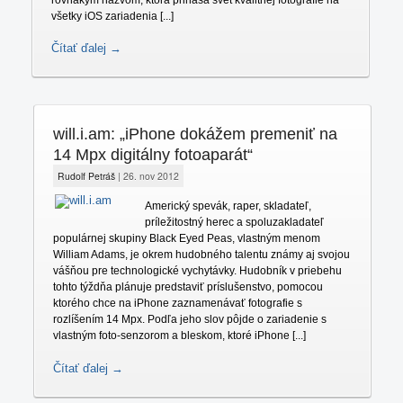
všetky iOS zariadenia [...]
Čítať ďalej →
will.i.am: „iPhone dokážem premeniť na
14 Mpx digitálny fotoaparát“
Rudolf Petráš
|
26. nov 2012
Americký spevák, raper, skladateľ,
príležitostný herec a spoluzakladateľ
populárnej skupiny Black Eyed Peas, vlastným menom
William Adams, je okrem hudobného talentu známy aj svojou
vášňou pre technologické vychytávky. Hudobník v priebehu
tohto týždňa plánuje predstaviť príslušenstvo, pomocou
ktorého chce na iPhone zaznamenávať fotografie s
rozlíšením 14 Mpx. Podľa jeho slov pôjde o zariadenie s
vlastným foto-senzorom a bleskom, ktoré iPhone [...]
Čítať ďalej →