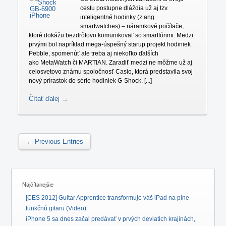
cestu postupne dláždia už aj tzv.
inteligentné hodinky (z ang.
smartwatches) – náramkové počítače,
ktoré dokážu bezdrôtovo komunikovať so smartfónmi. Medzi
prvými bol napríklad mega-úspešný starup projekt hodiniek
Pebble, spomenúť ale treba aj niekoľko ďalších
ako MetaWatch či MARTIAN. Zaradiť medzi ne môžme už aj
celosvetovo známu spoločnosť Casio, ktorá predstavila svoj
nový prírastok do série hodiniek G-Shock. [...]
Čítať ďalej →
← Previous Entries
Najčítanejšie
[CES 2012] Guitar Apprentice transformuje váš iPad na plne
funkčnú gitaru (Video)
iPhone 5 sa dnes začal predávať v prvých deviatich krajinách,