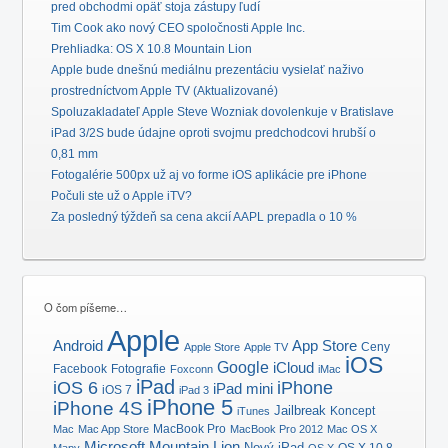
pred obchodmi opäť stoja zástupy ľudí
Tim Cook ako nový CEO spoločnosti Apple Inc.
Prehliadka: OS X 10.8 Mountain Lion
Apple bude dnešnú mediálnu prezentáciu vysielať naživo
prostredníctvom Apple TV (Aktualizované)
Spoluzakladateľ Apple Steve Wozniak dovolenkuje v Bratislave
iPad 3/2S bude údajne oproti svojmu predchodcovi hrubší o
0,81 mm
Fotogalérie 500px už aj vo forme iOS aplikácie pre iPhone
Počuli ste už o Apple iTV?
Za posledný týždeň sa cena akcií AAPL prepadla o 10 %
O čom píšeme…
Apple
Android
App Store
Ceny
Apple Store
Apple TV
iOS
Google
iCloud
Facebook
Fotografie
Foxconn
iMac
iPad
iOS 6
iPhone
iPad mini
iOS 7
iPad 3
iPhone 5
iPhone 4S
Jailbreak
Koncept
iTunes
MacBook Pro
Mac
Mac App Store
MacBook Pro 2012
Mac OS X
Microsoft
Mountain Lion
Nový iPad