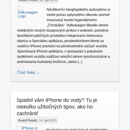
Návštevníci šanghajského autosalónu si
mohli počas uplynulého víkendu obzrieť
inovovaný model legendárneho
„Chrobáka“. Volkswagen iBeetle okrem
niektorých nových dizajnových prvkov v exteriéri, ponúkne
fanúšikom jablčných produktov integrovanú dokovaciu
stanicu a špeciálnu aplikáciu, prostredníctvom ktorej sa
vodičov iPhone premení na plnohodnotnú súčasť vozidla.
Spomínaná iPhone aplikácia, v spolupráci s palubným
systémom vozidla vodičovi umožní okrem synchronizácie a
prehrávania hudobnej knižnice, alebo [...]
Čítať ďalej →
Spadol vám iPhone do vody? Tu je
niekoľko užitočných tipov, ako ho
zachrániť
Rudolf Petráš
|
14. apr 2013
Neočakávaný vodný kúpeľ elektrického