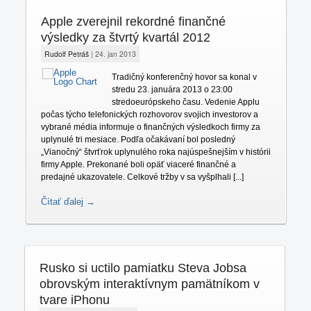
Apple zverejnil rekordné finančné
výsledky za štvrtý kvartál 2012
Rudolf Petráš
|
24. jan 2013
Tradičný konferenčný hovor sa konal v
stredu 23. januára 2013 o 23:00
stredoeurópskeho času. Vedenie Applu
počas týcho telefonických rozhovorov svojich investorov a
vybrané média informuje o finančných výsledkoch firmy za
uplynulé tri mesiace. Podľa očakávaní bol posledný
„Vianočný“ štvrťrok uplynulého roka najúspešnejším v histórii
firmy Apple. Prekonané boli opäť viaceré finančné a
predajné ukazovatele. Celkové tržby v sa vyšplhali [...]
Čítať ďalej →
Rusko si uctilo pamiatku Steva Jobsa
obrovským interaktívnym pamätníkom v
tvare iPhonu