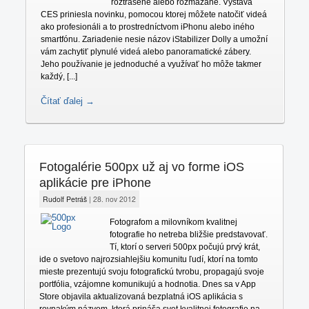
roztrasené alebo rozmazané. Výstava
CES priniesla novinku, pomocou ktorej môžete natočiť videá
ako profesionáli a to prostredníctvom iPhonu alebo iného
smartfónu. Zariadenie nesie názov iStabilizer Dolly a umožní
vám zachytiť plynulé videá alebo panoramatické zábery.
Jeho používanie je jednoduché a využívať ho môže takmer
každý, [...]
Čítať ďalej →
Fotogalérie 500px už aj vo forme iOS
aplikácie pre iPhone
Rudolf Petráš
|
28. nov 2012
Fotografom a milovníkom kvalitnej
fotografie ho netreba bližšie predstavovať.
Tí, ktorí o serveri 500px počujú prvý krát,
ide o svetovo najrozsiahlejšiu komunitu ľudí, ktorí na tomto
mieste prezentujú svoju fotografickú tvrobu, propagajú svoje
portfólia, vzájomne komunikujú a hodnotia. Dnes sa v App
Store objavila aktualizovaná bezplatná iOS aplikácia s
rovnakým názvom, ktorá prináša svet kvalitnej fotografie na