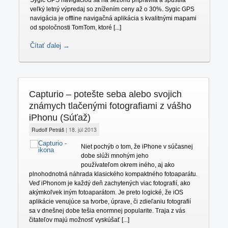
veľký letný výpredaj so znížením ceny až o 30%. Sygic GPS
Jailbreak
navigácia je offline navigačná aplikácia s kvalitnými mapami
od spoločnosti TomTom, ktoré [...]
Fámy
Čítať ďalej →
Capturio – potešte seba alebo svojich
známych tlačenými fotografiami z vášho
iPhonu (Súťaž)
Rudolf Petráš
|
18. júl 2013
Niet pochýb o tom, že iPhone v súčasnej
dobe slúži mnohým jeho
používateľom okrem iného, aj ako
plnohodnotná náhrada klasického kompaktného fotoaparátu.
Veď iPhonom je každý deň zachytených viac fotografií, ako
akýmkoľvek iným fotoaparátom. Je preto logické, že iOS
aplikácie venujúce sa tvorbe, úprave, či zdieľaniu fotografií
sa v dnešnej dobe tešia enormnej popularite. Traja z vás
čitateľov majú možnosť vyskúšať [...]