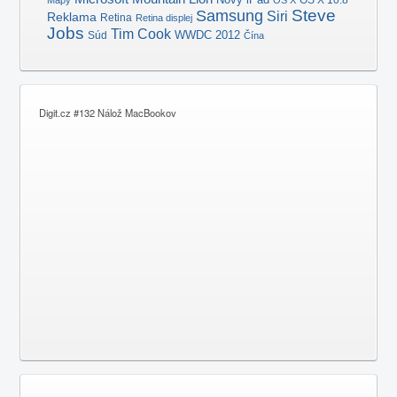
OS X 10.8
Mapy
OS X
Samsung
Steve
Siri
Reklama
Retina
Retina displej
Jobs
Tim Cook
Súd
WWDC 2012
Čína
Digit.cz #132 Nálož MacBookov