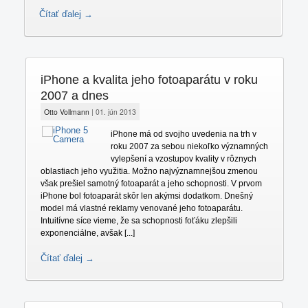
Čítať ďalej →
iPhone a kvalita jeho fotoaparátu v roku
2007 a dnes
Otto Vollmann
|
01. jún 2013
iPhone má od svojho uvedenia na trh v
roku 2007 za sebou niekoľko významných
vylepšení a vzostupov kvality v rôznych
oblastiach jeho využitia. Možno najvýznamnejšou zmenou
však prešiel samotný fotoaparát a jeho schopnosti. V prvom
iPhone bol fotoaparát skôr len akýmsi dodatkom. Dnešný
model má vlastné reklamy venované jeho fotoaparátu.
Intuitívne síce vieme, že sa schopnosti foťáku zlepšili
exponenciálne, avšak [...]
Čítať ďalej →