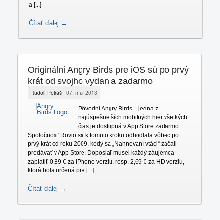
a [...]
Čítať ďalej →
Originálni Angry Birds pre iOS sú po prvý
krát od svojho vydania zadarmo
Rudolf Petráš
|
07. mar 2013
Pôvodní Angry Birds – jedna z
najúspešnejších mobilných hier všetkých
čias je dostupná v App Store zadarmo.
Spoločnosť Rovio sa k tomuto kroku odhodlala vôbec po
prvý krát od roku 2009, kedy sa „Nahnevaní vtáci“ začali
predávať v App Store. Doposiaľ musel každý záujemca
zaplatiť 0,89 € za iPhone verziu, resp. 2,69 € za HD verziu,
ktorá bola určená pre [...]
Čítať ďalej →