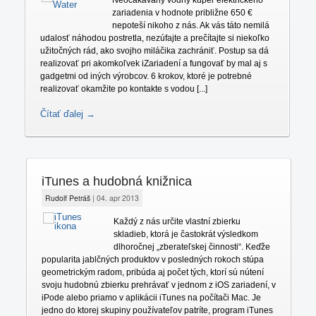
zariadenia v hodnote približne 650 €
nepoteší nikoho z nás. Ak vás táto nemilá
udalosť náhodou postretla, nezúfajte a prečítajte si niekoľko
užitočných rád, ako svojho miláčika zachrániť. Postup sa dá
realizovať pri akomkoľvek iZariadení a fungovať by mal aj s
gadgetmi od iných výrobcov. 6 krokov, ktoré je potrebné
realizovať okamžite po kontakte s vodou [...]
Čítať ďalej →
iTunes a hudobná knižnica
Rudolf Petráš
|
04. apr 2013
Každý z nás určite vlastní zbierku
skladieb, ktorá je častokrát výsledkom
dlhoročnej „zberateľskej činnosti“. Keďže
popularita jablčných produktov v posledných rokoch stúpa
geometrickým radom, pribúda aj počet tých, ktorí sú nútení
svoju hudobnú zbierku prehrávať v jednom z iOS zariadení, v
iPode alebo priamo v aplikácii iTunes na počítači Mac. Je
jedno do ktorej skupiny používateľov patríte, program iTunes