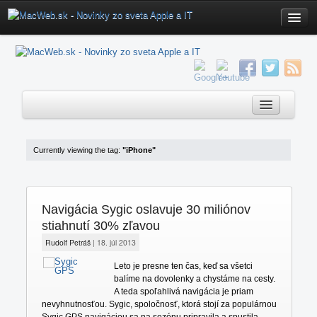
Home
Fórum
Poradňa
Poradňa
Mac OS X Aplikácie
Currently viewing the tag:
"iPhone"
Klávesové Skratky
Novinky
Servis
iOS
Navigácia Sygic oslavuje 30 miliónov
iOS Download
OS X
stiahnutí 30% zľavou
Redakcia
Mac
Rudolf Petráš
|
18. júl 2013
Kontakt
Aktualizácie
Leto je presne ten čas, keď sa všetci
balíme na dovolenky a chystáme na cesty.
Hardware
A teda spoľahlivá navigácia je priam
nevyhnutnosťou. Sygic, spoločnosť, ktorá stojí za populárnou
Software
Sygic GPS navigáciou sa na sezónu pripravila a spustila