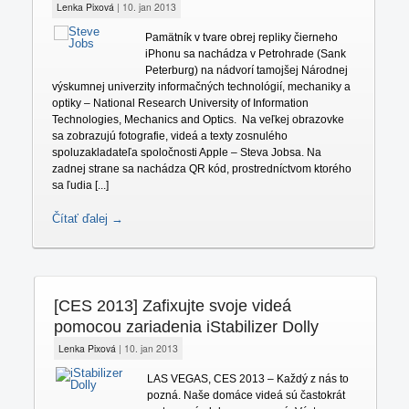
Lenka Pixová
|
10. jan 2013
Pamätník v tvare obrej repliky čierneho
iPhonu sa nachádza v Petrohrade (Sank
Peterburg) na nádvorí tamojšej Národnej
výskumnej univerzity informačných technológií, mechaniky a
optiky – National Research University of Information
Technologies, Mechanics and Optics. Na veľkej obrazovke
sa zobrazujú fotografie, videá a texty zosnulého
spoluzakladateľa spoločnosti Apple – Steva Jobsa. Na
zadnej strane sa nachádza QR kód, prostredníctvom ktorého
sa ľudia [...]
Čítať ďalej →
[CES 2013] Zafixujte svoje videá
pomocou zariadenia iStabilizer Dolly
Lenka Pixová
|
10. jan 2013
LAS VEGAS, CES 2013 – Každý z nás to
pozná. Naše domáce videá sú častokrát