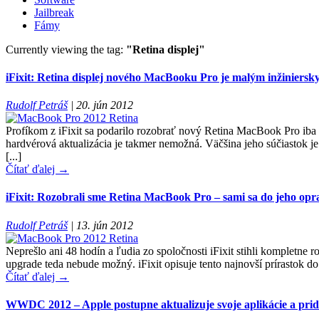
Jailbreak
Fámy
Currently viewing the tag:
"Retina displej"
iFixit: Retina displej nového MacBooku Pro je malým inžiniers
Rudolf Petráš
|
20. jún 2012
Profíkom z iFixit sa podarilo rozobrať nový Retina MacBook Pro iba 
hardvérová aktualizácia je takmer nemožná. Väčšina jeho súčiastok je
[...]
Čítať ďalej →
iFixit: Rozobrali sme Retina MacBook Pro – sami sa do jeho opr
Rudolf Petráš
|
13. jún 2012
Neprešlo ani 48 hodín a ľudia zo spoločnosti iFixit stihli kompletne
upgrade teda nebude možný. iFixit opisuje tento najnovší prírastok d
Čítať ďalej →
WWDC 2012 – Apple postupne aktualizuje svoje aplikácie a pri