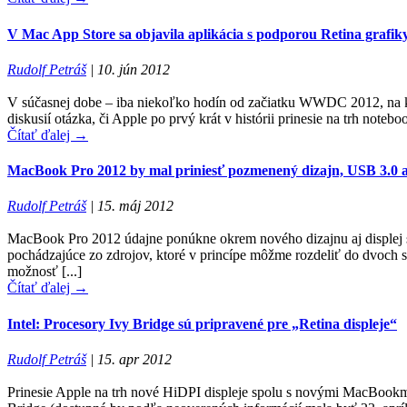
V Mac App Store sa objavila aplikácia s podporou Retina grafik
Rudolf Petráš
|
10. jún 2012
V súčasnej dobe – iba niekoľko hodín od začiatku WWDC 2012, na kt
diskusií otázka, či Apple po prvý krát v histórii prinesie na trh note
Čítať ďalej →
MacBook Pro 2012 by mal priniesť pozmenený dizajn, USB 3.0 a 
Rudolf Petráš
|
15. máj 2012
MacBook Pro 2012 údajne ponúkne okrem nového dizajnu aj displej s
pochádzajúce zo zdrojov, ktoré v princípe môžme rozdeliť do dvoch sk
možnosť [...]
Čítať ďalej →
Intel: Procesory Ivy Bridge sú pripravené pre „Retina displeje“
Rudolf Petráš
|
15. apr 2012
Prinesie Apple na trh nové HiDPI displeje spolu s novými MacBookmi P