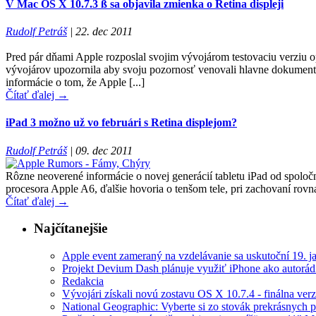
V Mac OS X 10.7.3 ß sa objavila zmienka o Retina displeji
Rudolf Petráš
|
22. dec 2011
Pred pár dňami Apple rozposlal svojim vývojárom testovaciu verziu 
vývojárov upozornila aby svoju pozornosť venovali hlavne dokumentom
informácie o tom, že Apple [...]
Čítať ďalej →
iPad 3 možno už vo februári s Retina displejom?
Rudolf Petráš
|
09. dec 2011
Rôzne neoverené informácie o novej generácií tabletu iPad od spoloč
procesora Apple A6, ďalšie hovoria o tenšom tele, pri zachovaní rovnak
Čítať ďalej →
Najčítanejšie
Apple event zameraný na vzdelávanie sa uskutoční 19. 
Projekt Devium Dash plánuje využiť iPhone ako autorád
Redakcia
Vývojári získali novú zostavu OS X 10.7.4 - finálna verz
National Geographic: Vyberte si zo stovák prekrásnych p