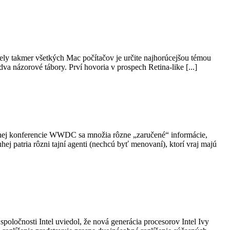
y takmer všetkých Mac počítačov je určite najhorúcejšou témou
dva názorové tábory. Prví hovoria v prospech Retina-like [...]
očnej konferencie WWDC sa množia rôzne „zaručené“ informácie,
ej patria rôzni tajní agenti (nechcú byť menovaní), ktorí vraj majú
poločnosti Intel uviedol, že nová generácia procesorov Intel Ivy