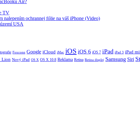
MacBooku Air?
le TV
nalepením ochrannej fólie na váš iPhone (Video)
a území USA
iOS
iPad
iOS 6
Google
iCloud
iPad mi
tografie
iOS 7
iMac
Foxconn
iPad 3
S
Samsung
Siri
 Lion
Nový iPad
Reklama
OS X 10.8
Retina
Retina displej
OS X