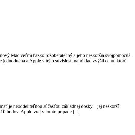
nto nový Mac veľmi ťažko rozoberateľný a jeho neskoršia svojpomocná
jednoduchá a Apple v tejto súvislosti napríklad zvýšil cenu, ktorú
amäť je neoddeliteľnou súčasťou základnej dosky – jej neskorší
10 bodov. Apple vraj v tomto prípade [...]