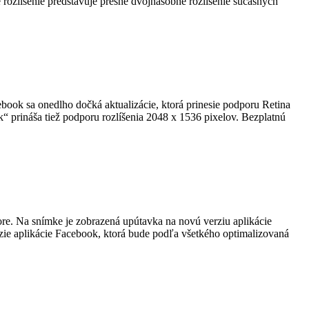
 rozlíšenie predstavuje presne dvojnásobné rozlíšenie súčasných
ebook sa onedlho dočká aktualizácie, ktorá prinesie podporu Retina
“ prináša tiež podporu rozlíšenia 2048 x 1536 pixelov. Bezplatnú
ore. Na snímke je zobrazená upútavka na novú verziu aplikácie
ie aplikácie Facebook, ktorá bude podľa všetkého optimalizovaná