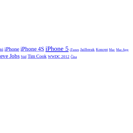
iPhone 5
iPhone 4S
iPhone
ni
Jailbreak
Koncept
iTunes
Mac
Mac App
teve Jobs
Tim Cook
Súd
WWDC 2012
Čína