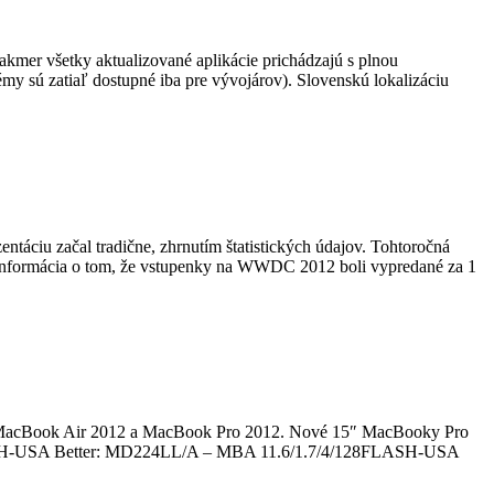
Takmer všetky aktualizované aplikácie prichádzajú s plnou
my sú zatiaľ dostupné iba pre vývojárov). Slovenskú lokalizáciu
áciu začal tradične, zhrnutím štatistických údajov. Tohtoročná
la informácia o tom, že vstupenky na WWDC 2012 boli vypredané za 1
ov MacBook Air 2012 a MacBook Pro 2012. Nové 15″ MacBooky Pro
FLASH-USA Better: MD224LL/A – MBA 11.6/1.7/4/128FLASH-USA