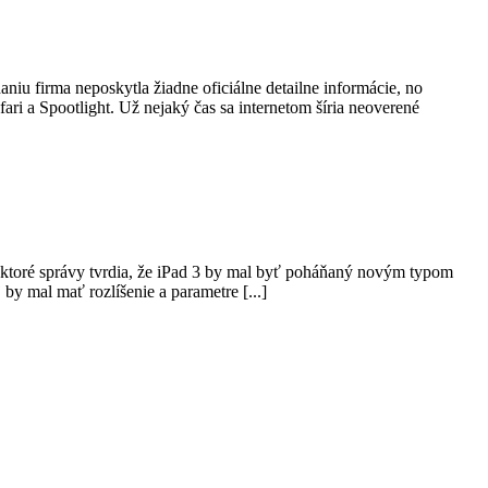
u firma neposkytla žiadne oficiálne detailne informácie, no
ri a Spootlight. Už nejaký čas sa internetom šíria neoverené
iektoré správy tvrdia, že iPad 3 by mal byť poháňaný novým typom
 by mal mať rozlíšenie a parametre [...]