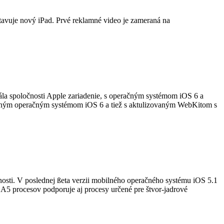
stavuje nový iPad. Prvé reklamné video je zameraná na
trála spoločnosti Apple zariadenie, s operačným systémom iOS 6 a
ejneným operačným systémom iOS 6 a tiež s aktulizovaným WebKitom s
osti. V poslednej ßeta verzii mobilného operačného systému iOS 5.1
 A5 procesov podporuje aj procesy určené pre štvor-jadrové