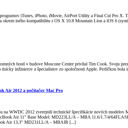
 programov iTunes, iPhoto, iMovie, AirPort Utility a Final Cut Pro X. 
áša okrem iného kompatibilitu s OS X 10.8 Mountain Lion a iOS 6 (systé
ných hostí v budove Moscone Center privítal Tim Cook. Svoju prezent
tisícky inžinierov a špecialistov zo spoločnosti Apple. Perličkou bo
k Air 2012 a počítačov Mac Pro
iou na WWDC 2012 zverejnili technické špecifikácie nových model
mi. MacBook Air 11″ Base Model: MD223LL/A – MBA 11.6/1.7/4/64
k Air 13,3″ MD231LL/A – MBAIR [...]