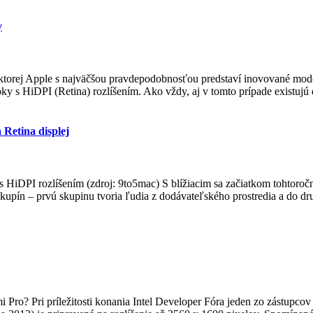
y
orej Apple s najväčšou pravdepodobnosťou predstaví inovované model
booky s HiDPI (Retina) rozlíšením. Ako vždy, aj v tomto prípade existujú 
Retina displej
 HiDPI rozlíšením (zdroj: 9to5mac) S blížiacim sa začiatkom tohtor
upín – prvú skupinu tvoria ľudia z dodávateľského prostredia a do druh
ro? Pri príležitosti konania Intel Developer Fóra jeden zo zástupcov s