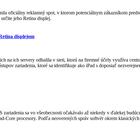
jnila oficiálny reklamný spot, v ktorom potenciálnym zákazníkom pred
určite jeho Retina displej.
Retina displejom
ch na ich servery odhalila v sieti, ktorú na firemné účely využíva cen
ístupov zariadenia, ktoré sa identifikuje ako iPad s doposiaľ nezver
 zariadenia sa vo všeobecnosti očakávalo až niekedy v ďalekej budúcn
uad-Core procesory. Podľa neoverených správ softvér okrem klasických