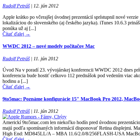
Rudolf Petráš
|
12. jún 2012
Apple krátko po včerajšej úvodnej prezentácií sprístupnil nové verzie
lokalizáciou do slovenského (aj českého jazyka). iTunes 10.6.3 prin
ponúka už aj [...]
Čítať ďalej →
WWDC 2012 – nové modely počítačov Mac
Rudolf Petráš
|
11. jún 2012
Úvod Na v poradí 23. vývojárskej konferencii WWDC 2012 dnes prítom
konferencia bude hostiť celkovo 112 prednášok pod vedením viac ako 
hodinu a [...]
Čítať ďalej →
9to5mac: Poznáme konfigurácie 15″ MacBook Pro 2012, MacBoo
Rudolf Petráš
|
11. jún 2012
Americkí 9to5mac.com len niekoľko hodín pred úvodnou prezentác
majú podľa spomínaných informácií disponovať Retina displej
High End: MD845LL/A – MBA 11.6/2.0/8/256FLASH-USA MacBoo
Čítať ďalej →