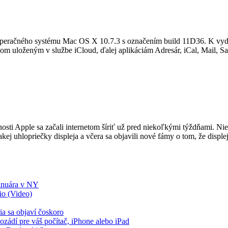
operačného systému Mac OS X 10.7.3 s označením build 11D36. K vydani
 uloženým v službe iCloud, ďalej aplikáciám Adresár, iCal, Mail, Safa
nosti Apple sa začali internetom šíriť už pred niekoľkými týždňami. N
ej uhlopriečky displeja a včera sa objavili nové fámy o tom, že displej
januára v NY
io (Video)
ia sa objaví čoskoro
ozádí pre váš počítač, iPhone alebo iPad