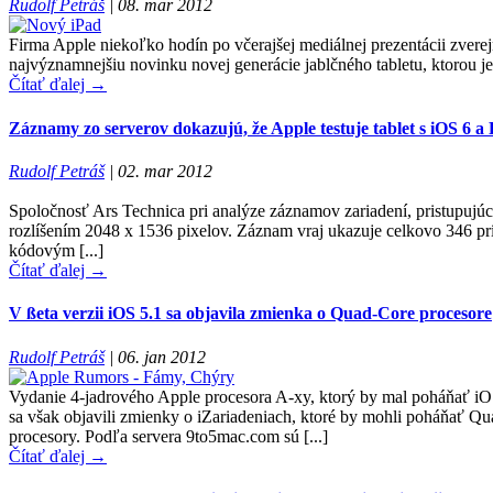
Rudolf Petráš
|
08. mar 2012
Firma Apple niekoľko hodín po včerajšej mediálnej prezentácii zvere
najvýznamnejšiu novinku novej generácie jablčného tabletu, ktorou je 
Čítať ďalej →
Záznamy zo serverov dokazujú, že Apple testuje tablet s iOS 6 a 
Rudolf Petráš
|
02. mar 2012
Spoločnosť Ars Technica pri analýze záznamov zariadení, pristupujúci
rozlíšením 2048 x 1536 pixelov. Záznam vraj ukazuje celkovo 346 pr
kódovým [...]
Čítať ďalej →
V ßeta verzii iOS 5.1 sa objavila zmienka o Quad-Core procesore
Rudolf Petráš
|
06. jan 2012
Vydanie 4-jadrového Apple procesora A-xy, ktorý by mal poháňať iOS
sa však objavili zmienky o iZariadeniach, ktoré by mohli poháňať Q
procesory. Podľa servera 9to5mac.com sú [...]
Čítať ďalej →