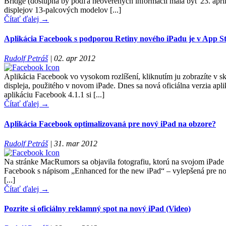
Bridge (dostupná by podľa neoverených informácií mala byť 23. apríl
displejov 13-palcových modelov [...]
Čítať ďalej →
Aplikácia Facebook s podporou Retiny nového iPadu je v App S
Rudolf Petráš
|
02. apr 2012
Aplikácia Facebook vo vysokom rozlíšení, kliknutím ju zobrazíte v sk
displeja, použitého v novom iPade. Dnes sa nová oficiálna verzia ap
aplikáciu Facebook 4.1.1 si [...]
Čítať ďalej →
Aplikácia Facebook optimalizovaná pre nový iPad na obzore?
Rudolf Petráš
|
31. mar 2012
Na stránke MacRumors sa objavila fotografiu, ktorú na svojom iPade 
Facebook s nápisom „Enhanced for the new iPad“ – vylepšená pre no
[...]
Čítať ďalej →
Pozrite si oficiálny reklamný spot na nový iPad (Video)