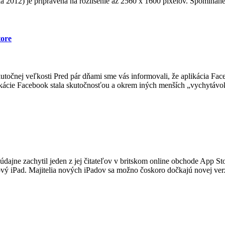
a 2012) je pripravená na rozlíšenie až 2560 x 1600 pixelov. Spomínané
tore
utočnej veľkosti Pred pár dňami sme vás informovali, že aplikácia Fac
likácie Facebook stala skutočnosťou a okrem iných menších „vychytávok
údajne zachytil jeden z jej čitateľov v britskom online obchode App St
vý iPad. Majitelia nových iPadov sa možno čoskoro dočkajú novej verz