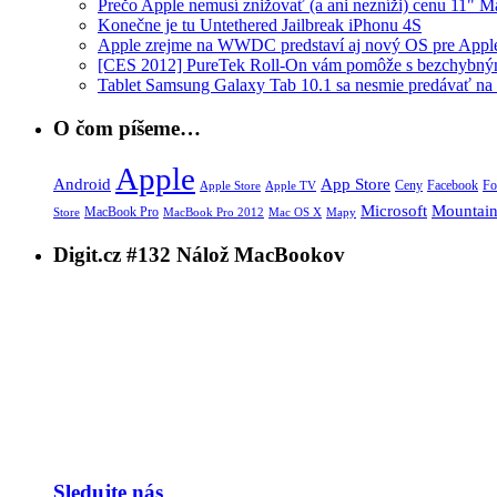
Prečo Apple nemusí znižovať (a ani nezníži) cenu 11" 
Konečne je tu Untethered Jailbreak iPhonu 4S
Apple zrejme na WWDC predstaví aj nový OS pre App
[CES 2012] PureTek Roll-On vám pomôže s bezchybným 
Tablet Samsung Galaxy Tab 10.1 sa nesmie predávať n
O čom píšeme…
Apple
App Store
Android
Ceny
Facebook
Fo
Apple Store
Apple TV
Microsoft
Mountain
MacBook Pro
Mac OS X
Store
MacBook Pro 2012
Mapy
Digit.cz #132 Nálož MacBookov
Sledujte nás