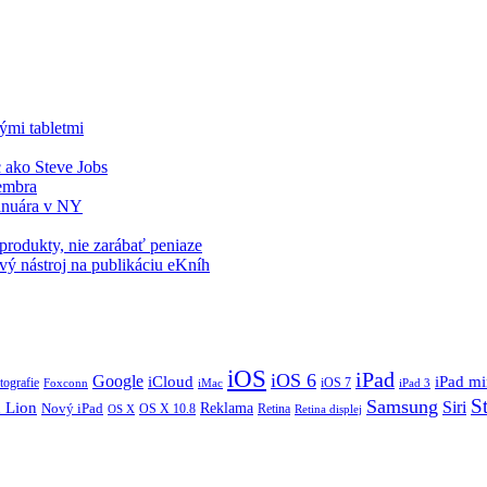
ými tabletmi
 ako Steve Jobs
tembra
januára v NY
 produkty, nie zarábať peniaze
vý nástroj na publikáciu eKníh
iOS
iPad
iOS 6
Google
iCloud
iPad mi
tografie
iOS 7
iMac
Foxconn
iPad 3
S
Samsung
Siri
 Lion
Nový iPad
Reklama
OS X 10.8
Retina
Retina displej
OS X