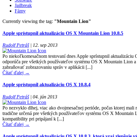
Jailbreak
Fámy
Currently viewing the tag:
"Mountain Lion"
Apple sprístupnil aktualizáciu OS X Mountain Lion 10.8.5
Rudolf Petráš
|
12. sep 2013
Po niekoľkomesačnom testovaní dnes Apple sprístupnil aktualizáci
odporúča pre všetkých používateľov systému OS X Mountain Lion a pr
zabraňovať zobrazovaniu správ v aplikácii [...]
Čítať ďalej →
Apple sprístupnil aktualizáciu OS X 10.8.4
Rudolf Petráš
|
04. jún 2013
Po nezvyklo dlhej, viac ako dvojmesačnej perióde, počas ktorej mali re
tradične určená pre všetkých používateľov systému OS X Mountain Lio
kompatibility pri pripájaní k [...]
Čítať ďalej →
Apple sprístupnil aktualizáciu OS X 10.8.3, ktorá vraj zlepšuje