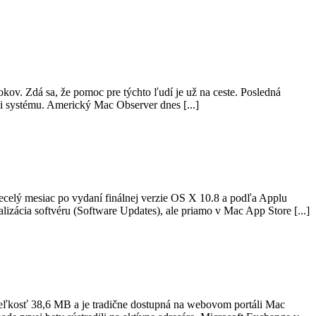
kov. Zdá sa, že pomoc pre týchto ľudí je už na ceste. Posledná
ii systému. Americký Mac Observer dnes [...]
celý mesiac po vydaní finálnej verzie OS X 10.8 a podľa Applu
alizácia softvéru (Software Updates), ale priamo v Mac App Store [...]
veľkosť 38,6 MB a je tradične dostupná na webovom portáli Mac