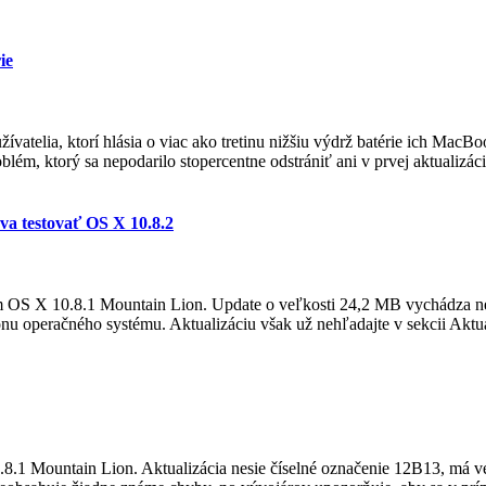
ie
telia, ktorí hlásia o viac ako tretinu nižšiu výdrž batérie ich MacBoo
lém, ktorý sa nepodarilo stopercentne odstrániť ani v prvej aktualizác
ýva testovať OS X 10.8.2
ém OS X 10.8.1 Mountain Lion. Update o veľkosti 24,2 MB vychádza ne
ýkonu operačného systému. Aktualizáciu však už nehľadajte v sekcii Aktu
.8.1 Mountain Lion. Aktualizácia nesie číselné označenie 12B13, má 