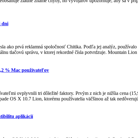
bsahuje žiadne známe chyby, no vývojárov upozorňuje, aby sa v prípad
 dni
sla ako prvá reklamná spoločnosť Chitika. Podľa jej analýz, používalo
u tlačovú správu, v ktorej rekordné čísla potvrdzuje. Mountain Lion si z
 3,2 % Mac používateľov
ľmi ovplyvnili tri dôležité faktory. Prvým z nich je nižšia cena (15,9
ade OS X 10.7 Lion, ktorému používatelia väčšinou až tak nedôverujú. 
bilitu aplikácií