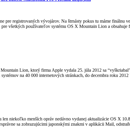
radne pre registrovaných vývojárov. Na štrnásty pokus tu máme finálnu
 pre všetkých používateľov systému OS X Mountain Lion a obsahuje funk
Mountain Lion, ktorý firma Apple vydala 25. júla 2012 sa “vyškriaba
h systémov na 40 000 internetových stránkach, do decembra roku 2012
a len niekoľko menších opráv nedávno vydanej aktualizácie OS X 10.8
správne sa zobrazujúcimi japonskými znakmi v aplikácii Mail, odstraňuj