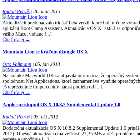
Rudolf Petráš
|
26. mar 2013
Aktualizácii predchádzalo trinásť beta verzií, ktoré boli určené výh
aplikácii Boot Camp Assistent. Aktualizácia OS X 10.8.3 sa odporúča
vášho Macu, vrátane [...]
Čítať ďalej →
Mountain Lion je kráľom džungle OS X
Otto Vollmann
|
05. jan 2013
Na stránke Macworld UK sa objavila informácia, že operačný systém 
spoločnosti Net Applications, ktorá zaznamenáva využitie operačnýc
% reprezentuje trojpercentný nárast podielu od [...]
Čítať ďalej →
Apple sprístupnil OS X 10.8.2 Supplemental Update 1.0
Rudolf Petráš
|
05. okt 2012
Dodatočná aktualizácia OS X 10.8.2 Supplemental Update 1.0 prináš
2012). Dnešná aktualizácia ma veľkosť 27,35 MB a rieši problém s ne
pamäte a umožňuje [...]