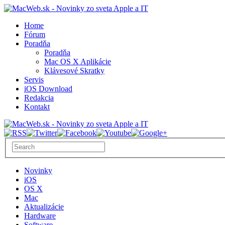
Home
Fórum
Poradňa
Poradňa
Mac OS X Aplikácie
Klávesové Skratky
Servis
iOS Download
Redakcia
Kontakt
Novinky
iOS
OS X
Mac
Aktualizácie
Hardware
Software