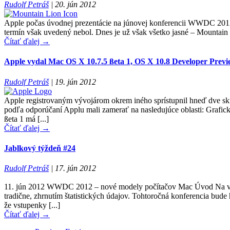
Rudolf Petráš
|
20. jún 2012
Apple počas úvodnej prezentácie na júnovej konferencii WWDC 2012
termín však uvedený nebol. Dnes je už však všetko jasné – Mountain L
Čítať ďalej →
Apple vydal Mac OS X 10.7.5 ßeta 1, OS X 10.8 Developer Previ
Rudolf Petráš
|
19. jún 2012
Apple registrovaným vývojárom okrem iného sprístupnil hneď dve sk
podľa odporúčaní Applu mali zamerať na nasledujúce oblasti: Grafic
ßeta 1 má [...]
Čítať ďalej →
Jablkový týždeň #24
Rudolf Petráš
|
17. jún 2012
11. jún 2012 WWDC 2012 – nové modely počítačov Mac Úvod Na v po
tradične, zhrnutím štatistických údajov. Tohtoročná konferencia bude 
že vstupenky [...]
Čítať ďalej →