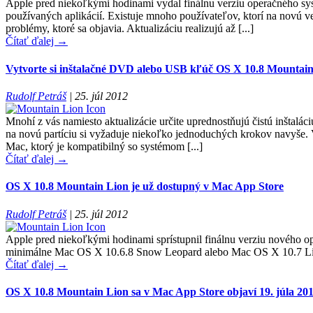
Apple pred niekoľkými hodinami vydal finálnu verziu operačného sy
používaných aplikácií. Existuje mnoho používateľov, ktorí na novú v
problémy, ktoré sa objavia. Aktualizáciu realizujú až [...]
Čítať ďalej →
Vytvorte si inštalačné DVD alebo USB kľúč OS X 10.8 Mountai
Rudolf Petráš
|
25. júl 2012
Mnohí z vás namiesto aktualizácie určite uprednostňujú čistú inštalá
na novú partíciu si vyžaduje niekoľko jednoduchých krokov navyše
Mac, ktorý je kompatibilný so systémom [...]
Čítať ďalej →
OS X 10.8 Mountain Lion je už dostupný v Mac App Store
Rudolf Petráš
|
25. júl 2012
Apple pred niekoľkými hodinami sprístupnil finálnu verziu nového 
minimálne Mac OS X 10.6.8 Snow Leopard alebo Mac OS X 10.7 Lion 
Čítať ďalej →
OS X 10.8 Mountain Lion sa v Mac App Store objaví 19. júla 20