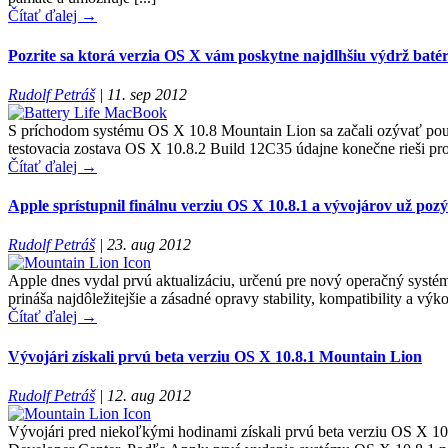
Čítať ďalej →
Pozrite sa ktorá verzia OS X vám poskytne najdlhšiu výdrž batér
Rudolf Petráš
|
11. sep 2012
S príchodom systému OS X 10.8 Mountain Lion sa začali ozývať používa
testovacia zostava OS X 10.8.2 Build 12C35 údajne konečne rieši prob
Čítať ďalej →
Apple sprístupnil finálnu verziu OS X 10.8.1 a vývojárov už poz
Rudolf Petráš
|
23. aug 2012
Apple dnes vydal prvú aktualizáciu, určenú pre nový operačný syst
prináša najdôležitejšie a zásadné opravy stability, kompatibility a v
Čítať ďalej →
Vývojári získali prvú beta verziu OS X 10.8.1 Mountain Lion
Rudolf Petráš
|
12. aug 2012
Vývojári pred niekoľkými hodinami získali prvú beta verziu OS X 10