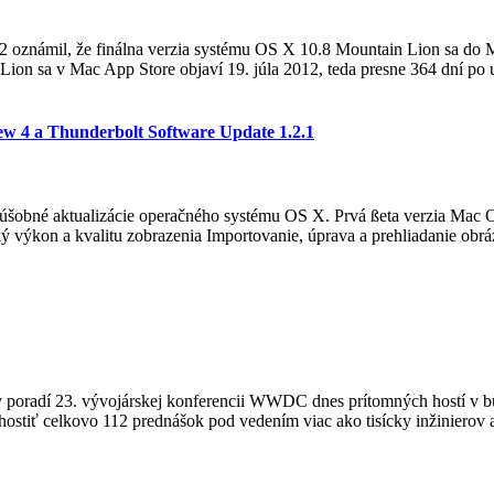
 oznámil, že finálna verzia systému OS X 10.8 Mountain Lion sa do 
ion sa v Mac App Store objaví 19. júla 2012, teda presne 364 dní po uv
ew 4 a Thunderbolt Software Update 1.2.1
úšobné aktualizácie operačného systému OS X. Prvá ßeta verzia Mac O
ký výkon a kvalitu zobrazenia Importovanie, úprava a prehliadanie ob
radí 23. vývojárskej konferencii WWDC dnes prítomných hostí v bud
hostiť celkovo 112 prednášok pod vedením viac ako tisícky inžinierov a