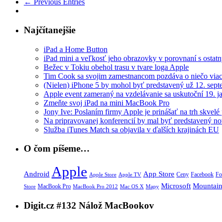
← Previous Entries
Najčítanejšie
iPad a Home Button
iPad mini a veľkosť jeho obrazovky v porovnaní s ostatn
Bežec v Tokiu obehol trasu v tvare loga Apple
Tim Cook sa svojim zamestnancom pozdáva o niečo viac
(Nielen) iPhone 5 by mohol byť predstavený už 12. sep
Apple event zameraný na vzdelávanie sa uskutoční 19. 
Zmeňte svoj iPad na mini MacBook Pro
Jony Ive: Poslaním firmy Apple je prinášať na trh skvelé
Na pripravovanej konferencií by mal byť predstavený no
Služba iTunes Match sa objavila v ďalších krajinách EU
O čom píšeme…
Apple
App Store
Android
Ceny
Facebook
Fo
Apple Store
Apple TV
Microsoft
Mountain
MacBook Pro
Mac OS X
Store
MacBook Pro 2012
Mapy
Digit.cz #132 Nálož MacBookov