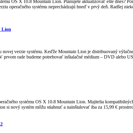
stému OS X 10.8 Mountain Lion. Plánujete aktualizovať ešte dnes? P
erziu operačného systému neprechádzajú hneď v prvý deň. Radšej nieko
n Lion
ciu novej verzie systému. Keďže Mountain Lion je distribuovaný výlučne
. V prvom rade budeme potrebovať inštalačné médium – DVD alebo USB
operačného systému OS X 10.8 Mountain Lion. Majitelia kompatibilný
si nový systém môžu stiahnuť a nainštalovať iba za 15,99 € prostr
12