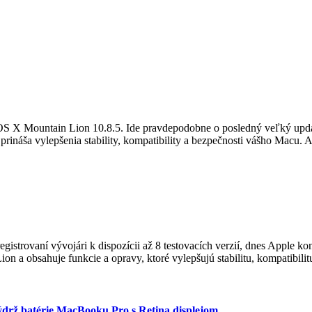
u OS X Mountain Lion 10.8.5. Ide pravdepodobne o posledný veľký upd
ináša vylepšenia stability, kompatibility a bezpečnosti vášho Macu. 
gistrovaní vývojári k dispozícii až 8 testovacích verzií, dnes Apple ko
n a obsahuje funkcie a opravy, ktoré vylepšujú stabilitu, kompatibil
 výdrž batérie MacBooku Pro s Retina displejom