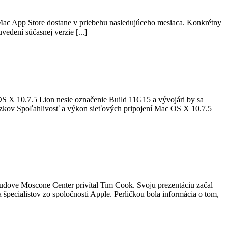
Mac App Store dostane v priebehu nasledujúceho mesiaca. Konkrétny
edení súčasnej verzie [...]
S X 10.7.5 Lion nesie označenie Build 11G15 a vývojári by sa
rázkov Spoľahlivosť a výkon sieťových pripojení Mac OS X 10.7.5
ove Moscone Center privítal Tim Cook. Svoju prezentáciu začal
 špecialistov zo spoločnosti Apple. Perličkou bola informácia o tom,