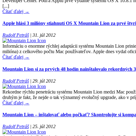
Developer Center. Podľa Applu prvé vydanie systému OS X 10.8.1 neo
[...]
Čítať ďalej →
Apple hlási 3 milióny stiahnutí OS X Mountain Lion za prvé štyri
Rudolf Petráš
|
31. júl 2012
Informáciu o enormne rýchlej adaptácii systému Mountain Lion prinie
milióna) z celkového počtu Mac používateľov. Apple dnes vydal oficiáln
Čítať ďalej →
Mountain Lion si za prvých 48 hodín nainštalovalo rekordných
Rudolf Petráš
|
29. júl 2012
Rekordne rýchlu penetráciu systému Mountain Lion medzi Mac používate
druhým je fakt, že nejde o tak významný evolučný upgrade, ako v príp
Čítať ďalej →
Mountain Lion – inštalovať alebo počkať? Skontrolujte si kompati
Rudolf Petráš
|
25. júl 2012