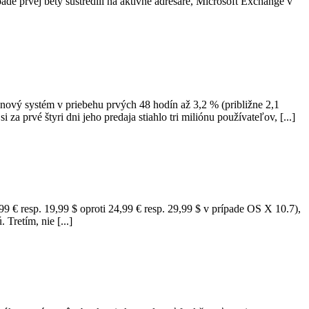
e prvej bety sústredili na aktívne adresáre, Microsoft Exchange v
 nový systém v priebehu prvých 48 hodín až 3,2 % (približne 2,1
a prvé štyri dni jeho predaja stiahlo tri miliónu používateľov, [...]
9 € resp. 19,99 $ oproti 24,99 € resp. 29,99 $ v prípade OS X 10.7),
Tretím, nie [...]