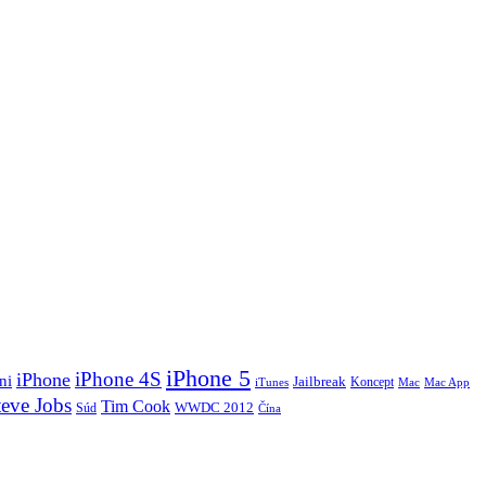
iPhone 5
iPhone 4S
iPhone
ni
Jailbreak
Koncept
iTunes
Mac
Mac App
teve Jobs
Tim Cook
Súd
WWDC 2012
Čína