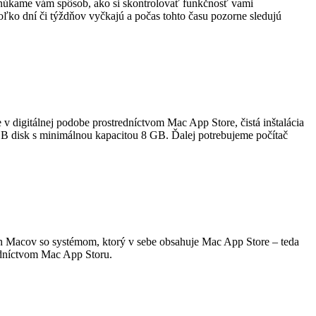
onúkame vám spôsob, ako si skontrolovať funkčnosť vami
ľko dní či týždňov vyčkajú a počas tohto času pozorne sledujú
 v digitálnej podobe prostredníctvom Mac App Store, čistá inštalácia
 disk s minimálnou kapacitou 8 GB. Ďalej potrebujeme počítač
ch Macov so systémom, ktorý v sebe obsahuje Mac App Store – teda
edníctvom Mac App Storu.