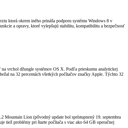
 verziu ktorá okrem iného prináša podporu systému Windows 8 v
cie a opravy, ktoré vylepšujú stabilitu, kompatibilitu a bezpečnosť
l” na vrchol džungle systémov OS X. Podľa prieskumu analytickej
 bežal na 32 percentách všetkých počítačov značky Apple. Týchto 32
.2 Mountain Lion (pôvodný update bol sprístupnený 19. septembra
e tiež problémy pri štarte počítača s viac ako 64 GB operačnej