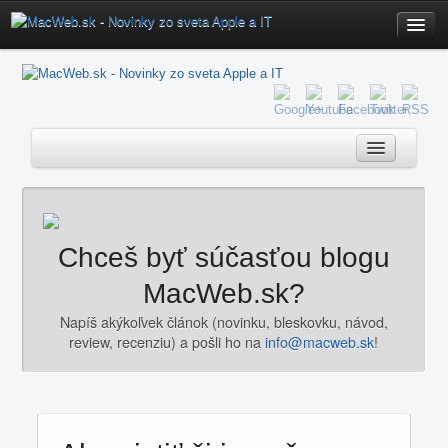
Home
Fórum
Poradňa
Servis
iOS Download
Redakcia
Novinky
Chceš byť súčasťou blogu
Kontakt
iOS
MacWeb.sk?
OS X
Napíš akýkoľvek článok (novinku, bleskovku, návod,
review, recenziu) a pošli ho na
info@macweb.sk
!
Mac
Aktualizácie
Hardware
Software