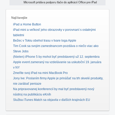
Microsoft pridáva podporu tlače do aplikácií Office pre iPad
Najčítanejšie
iPad a Home Button
iPad mini a veľkosť jeho obrazovky v porovnaní s ostatnými
tabletmi
Bežec v Tokiu obehol trasu v tvare loga Apple
Tim Cook sa svojim zamestnancom pozdáva o niečo viac ako
Steve Jobs
(Nielen) iPhone 5 by mohol byť predstavený už 12. septembra
Apple event zameraný na vzdelávanie sa uskutoční 19. januára
v NY
Zmeňte svoj iPad na mini MacBook Pro
Jony Ive: Poslaním firmy Apple je prinášať na trh skvelé produkty,
nie zarábať peniaze
Na pripravovanej konferencií by mal byť predstavený nový
nástroj na publikáciu eKníh
Služba iTunes Match sa objavila v ďalších krajinách EU