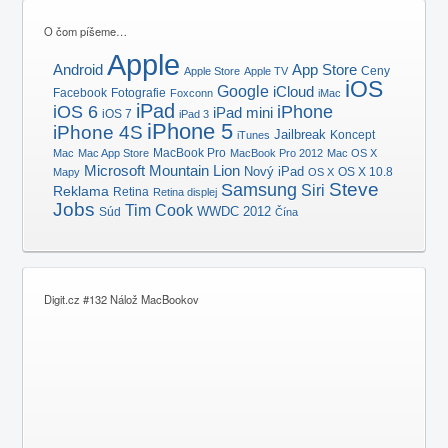
O čom píšeme…
Apple
Android
App Store
Ceny
Apple Store
Apple TV
iOS
Google
iCloud
Facebook
Fotografie
Foxconn
iMac
iPad
iOS 6
iPhone
iPad mini
iOS 7
iPad 3
iPhone 5
iPhone 4S
Jailbreak
Koncept
iTunes
MacBook Pro
Mac
Mac App Store
MacBook Pro 2012
Mac OS X
Microsoft
Mountain Lion
Nový iPad
OS X 10.8
Mapy
OS X
Samsung
Steve
Siri
Reklama
Retina
Retina displej
Jobs
Tim Cook
Súd
WWDC 2012
Čína
Digit.cz #132 Nálož MacBookov