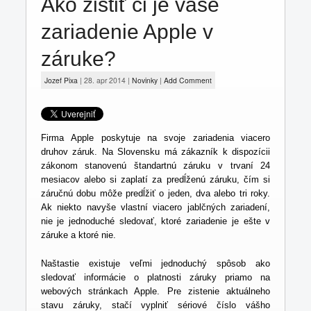
Ako zistiť či je vaše
Jailbreak
zariadenie Apple v
Fámy
záruke?
Jozef Pixa
|
28. apr 2014
|
Novinky
|
Add Comment
Firma Apple poskytuje na svoje zariadenia viacero
druhov záruk. Na Slovensku má zákazník k dispozícii
zákonom stanovenú štandartnú záruku v trvaní 24
mesiacov alebo si zaplatí za predĺženú záruku, čím si
záručnú dobu môže predĺžiť o jeden, dva alebo tri roky.
Ak niekto navyše vlastní viacero jablčných zariadení,
nie je jednoduché sledovať, ktoré zariadenie je ešte v
záruke a ktoré nie.
Naštastie existuje veľmi jednoduchý spôsob ako
sledovať informácie o platnosti záruky priamo na
webových stránkach Apple. Pre zistenie aktuálneho
stavu záruky, stačí vyplniť sériové číslo vášho