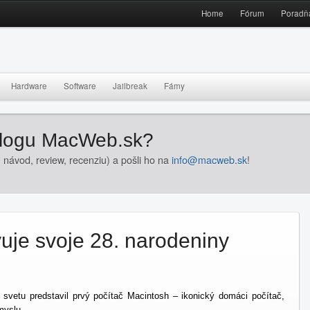
Home
Fórum
Poradň
Hardware
Software
Jailbreak
Fámy
blogu MacWeb.sk?
 návod, review, recenziu) a pošli ho na
info@macweb.sk
!
uje svoje 28. narodeniny
svetu predstavil prvý počítač Macintosh – ikonický domáci počítač,
myslu.