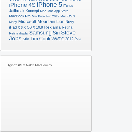
iPhone 5
iPhone 4S
iTunes
Jailbreak
Koncept
Mac
Mac App Store
MacBook Pro
MacBook Pro 2012
Mac OS X
Microsoft
Mountain Lion
Nový
Mapy
Reklama
iPad
OS X 10.8
Retina
OS X
Samsung
Steve
Siri
Retina displej
Jobs
Tim Cook
Súd
WWDC 2012
Čína
Digit.cz #132 Nálož MacBookov