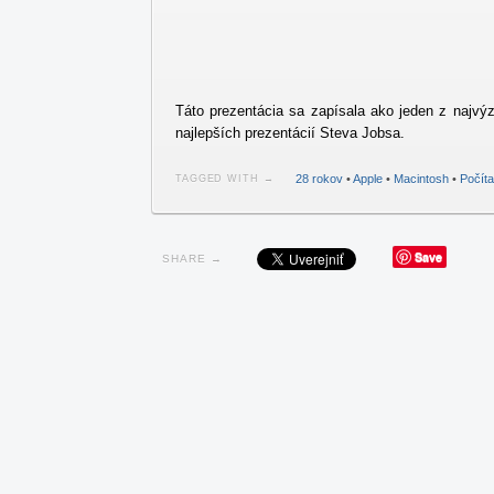
Táto prezentácia sa zapísala ako jeden z najvýz
najlepších prezentácií Steva Jobsa.
28 rokov
•
Apple
•
Macintosh
•
Počít
TAGGED WITH →
Save
SHARE →