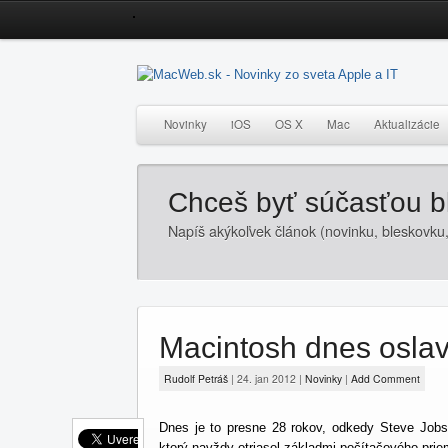
Novinky
iOS
OS X
Mac
Aktualizácie
Chceš byť súčasťou 
Napíš akýkoľvek článok (novinku, bleskovku,
Macintosh dnes oslav
Rudolf Petráš
|
24. jan 2012
|
Novinky
|
Add Comment
Dnes je to presne 28 rokov, odkedy Steve Jobs 
ktorý navždy otriasol základmi počítačového prie