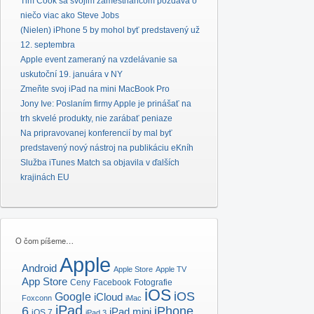
Tim Cook sa svojim zamestnancom pozdáva o
niečo viac ako Steve Jobs
(Nielen) iPhone 5 by mohol byť predstavený už
12. septembra
Apple event zameraný na vzdelávanie sa
uskutoční 19. januára v NY
Zmeňte svoj iPad na mini MacBook Pro
Jony Ive: Poslaním firmy Apple je prinášať na
trh skvelé produkty, nie zarábať peniaze
Na pripravovanej konferencií by mal byť
predstavený nový nástroj na publikáciu eKníh
Služba iTunes Match sa objavila v ďalších
krajinách EU
O čom píšeme…
Apple
Android
Apple Store
Apple TV
App Store
Ceny
Facebook
Fotografie
iOS
iOS
Google
iCloud
Foxconn
iMac
iPad
6
iPhone
iPad mini
iOS 7
iPad 3