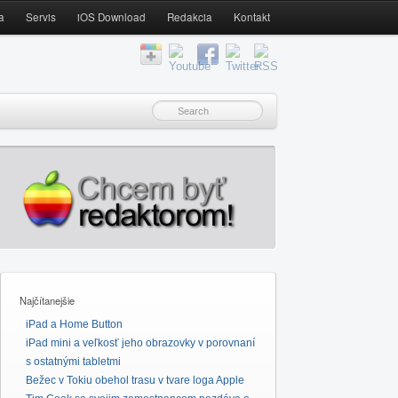
a
Servis
iOS Download
Redakcia
Kontakt
Najčítanejšie
iPad a Home Button
iPad mini a veľkosť jeho obrazovky v porovnaní
s ostatnými tabletmi
Bežec v Tokiu obehol trasu v tvare loga Apple