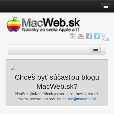
Home
Fórum
Poradňa
Servis
iOS Download
Redakcia
Kontakt
Novinky
Chceš byť súčasťou blogu
iOS
MacWeb.sk?
OS X
Napíš akýkoľvek článok (novinku, bleskovku, návod,
review, recenziu) a pošli ho na
info@macweb.sk
!
Mac
Aktualizácie