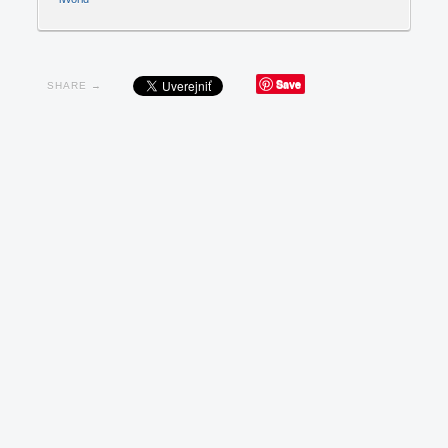
Save
SHARE →