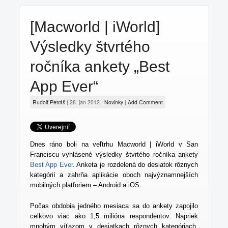
Hardware
Software
[Macworld | iWorld]
Jailbreak
Výsledky štvrtého
Fámy
ročníka ankety „Best
App Ever“
Rudolf Petráš
|
28. jan 2012
|
Novinky
|
Add Comment
Dnes ráno boli na veľtrhu Macworld | iWorld v San
Franciscu vyhlásené výsledky štvrtého ročníka ankety
Best App Ever
. Anketa je rozdelená do desiatok rôznych
kategórií a zahrňa aplikácie oboch najvýznamnejších
mobilných platforiem – Android a iOS.
Počas obdobia jedného mesiaca sa do ankety zapojilo
celkovo viac ako 1,5 milióna respondentov. Napriek
mnohým víťazom v desiatkach rôznych kategóriach,