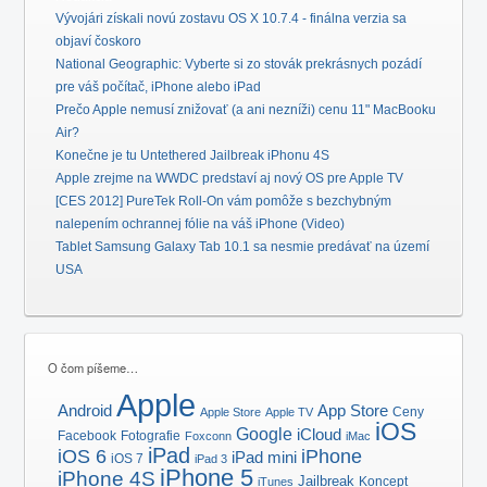
Vývojári získali novú zostavu OS X 10.7.4 - finálna verzia sa
objaví čoskoro
National Geographic: Vyberte si zo stovák prekrásnych pozádí
pre váš počítač, iPhone alebo iPad
Prečo Apple nemusí znižovať (a ani nezníži) cenu 11" MacBooku
Air?
Konečne je tu Untethered Jailbreak iPhonu 4S
Apple zrejme na WWDC predstaví aj nový OS pre Apple TV
[CES 2012] PureTek Roll-On vám pomôže s bezchybným
nalepením ochrannej fólie na váš iPhone (Video)
Tablet Samsung Galaxy Tab 10.1 sa nesmie predávať na území
USA
O čom píšeme…
Apple
Android
App Store
Ceny
Apple Store
Apple TV
iOS
Google
iCloud
Facebook
Fotografie
Foxconn
iMac
iPad
iOS 6
iPhone
iPad mini
iOS 7
iPad 3
iPhone 5
iPhone 4S
Jailbreak
Koncept
iTunes