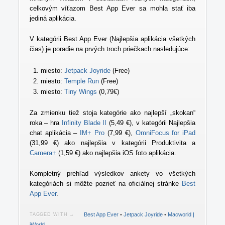
celkovým víťazom Best App Ever sa mohla stať iba
jediná aplikácia.
V kategórii Best App Ever (Najlepšia aplikácia všetkých
čias) je poradie na prvých troch priečkach nasledujúce:
miesto:
Jetpack Joyride
(Free)
miesto:
Temple Run
(Free)
miesto:
Tiny Wings
(0,79€)
Za zmienku tiež stoja kategórie ako najlepší „skokan“
roka – hra
Infinity Blade II
(5,49 €), v kategórii Najlepšia
chat aplikácia –
IM+ Pro
(7,99 €),
OmniFocus for iPad
(31,99 €) ako najlepšia v kategórii Produktivita a
Camera+
(1,59 €) ako najlepšia iOS foto aplikácia.
Kompletný prehľad výsledkov ankety vo všetkých
kategóriách si môžte pozrieť na oficiálnej stránke
Best
App Ever
.
Best App Ever
•
Jetpack Joyride
•
Macworld |
TAGGED WITH →
iWorld