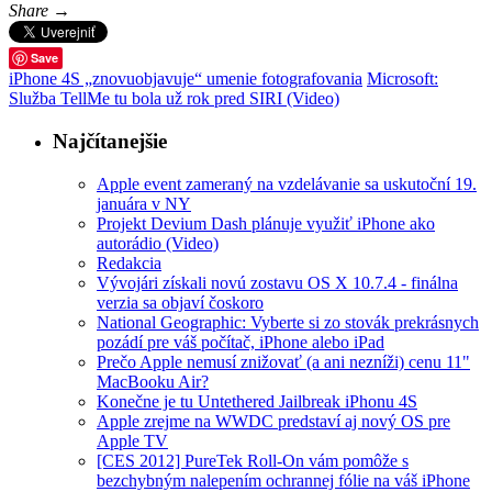
Share →
Save
iPhone 4S „znovuobjavuje“ umenie fotografovania
Microsoft:
Služba TellMe tu bola už rok pred SIRI (Video)
Najčítanejšie
Apple event zameraný na vzdelávanie sa uskutoční 19.
januára v NY
Projekt Devium Dash plánuje využiť iPhone ako
autorádio (Video)
Redakcia
Vývojári získali novú zostavu OS X 10.7.4 - finálna
verzia sa objaví čoskoro
National Geographic: Vyberte si zo stovák prekrásnych
pozádí pre váš počítač, iPhone alebo iPad
Prečo Apple nemusí znižovať (a ani nezníži) cenu 11"
MacBooku Air?
Konečne je tu Untethered Jailbreak iPhonu 4S
Apple zrejme na WWDC predstaví aj nový OS pre
Apple TV
[CES 2012] PureTek Roll-On vám pomôže s
bezchybným nalepením ochrannej fólie na váš iPhone