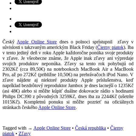
Český
Apple Online Store
dnes o polnoci sprístupnil zľavy v
súvislosti s takzvaným americkým Black Friday (
Čierny piatok
). Iba
v tento jediný deň v roku Apple každoročne ponúka svoje produkty
v zľave. Je všeobecne známe, že Apple inak zľavy ani výpredaje
svojich produktov neponúka. Zľavy sa tento rok pohybujú od
2302Kč (cca 89,50€) na notebookoch MacBook Air a MacBook
Pro, až po 272Kč (približne 10,50€) na prehrávačoch iPod Nano. V
zľave nájdete aj niektoré produkty Apple príslušenstva, keď
napríklad bezdrôtový reproduktor Jambox je dnes lacnejší o 1235Kč
(asi 48€) alebo si môžte kúpiť duálne dokovacie rádio s hodinami
Philips DC390 z pôvodných 3259Kč, dnes iba za 2244Kč (ušetríte
1015Kč). Kompletnú ponuku si môžte pozrieť na oficiálnych
stránkach českého
Apple Online Store
.
Tagged with →
Apple Online Store
•
Česká republika
•
Čierny
piatok
•
Zľavy